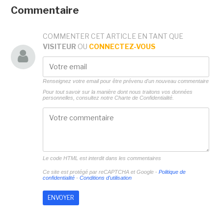
Commentaire
COMMENTER CET ARTICLE EN TANT QUE
VISITEUR
OU
CONNECTEZ-VOUS
Renseignez votre email pour être prévenu d'un nouveau commentaire
Pour tout savoir sur la manière dont nous traitons vos données
personnelles, consultez notre
Charte de Confidentialité.
Le code HTML est interdit dans les commentaires
Ce site est protégé par reCAPTCHA et Google -
Politique de
confidentialité
-
Conditions d'utilisation