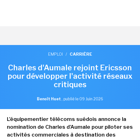
EMPLOI
/
CARRIÈRE
Charles d'Aumale rejoint Ericsson
pour développer l'activité réseaux
critiques
Benoît Huet
,
publié le 09 Juin 2026
L'équipementier télécoms suédois annonce la
nomination de Charles d'Aumale pour piloter ses
activités commerciales à destination des