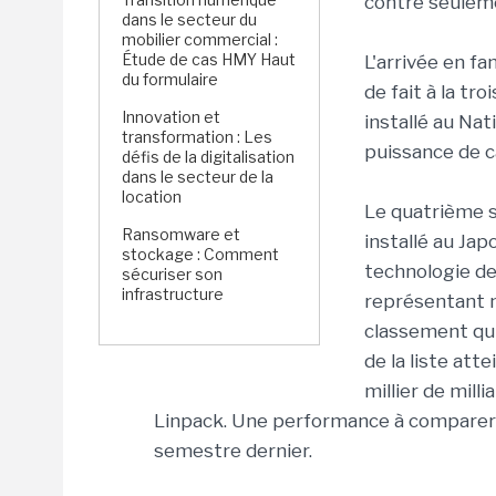
contre seulemen
dans le secteur du
mobilier commercial :
Étude de cas HMY Haut
L'arrivée en f
du formulaire
de fait à la tr
Innovation et
installé au Na
transformation : Les
puissance de ca
défis de la digitalisation
dans le secteur de la
location
Le quatrième s
Ransomware et
installé au Jap
stockage : Comment
technologie de 
sécuriser son
infrastructure
représentant n
classement qui 
de la liste att
millier de mil
Linpack. Une performance à comparer au
semestre dernier.