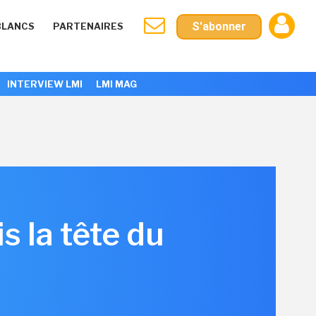
S'abonner
BLANCS
PARTENAIRES
INTERVIEW LMI
LMI MAG
s la tête du