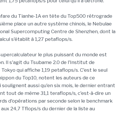
t 1,75 petaflops/s pour celui qu'il a détrôné.
anfare du Tianhe-1A en tête du Top500 rétrograde
oisième place un autre système chinois, le Nebulae
tional Supercomputing Centre de Shenzhen, dont la
lcul s'établit à 1,27 petaflops/s.
upercalculateur le plus puissant du monde est
on. Il s'agit du Tsubame 2.0 de l'Institut de
Tokyo qui affiche 1,19 petaflops/s. C'est le seul
ippon du Top10, notent les auteurs de ce
soulignent aussi qu'en six mois, le dernier entrant
eint tout de même 31,1 teraflops/s, c'est-à-dire un
liards d'opérations par seconde selon le benchmark
x 24,7 Tflops/s du dernier de la liste au