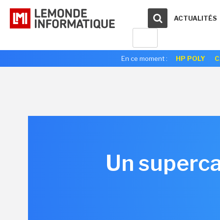
ACTUALITÉS
En ce moment :
HP POLY
C
Un supercal