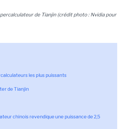
percalculateur de Tianjin (crédit photo : Nvidia pour
alculateurs les plus puissants
er de Tianjin
ateur chinois revendique une puissance de 2,5