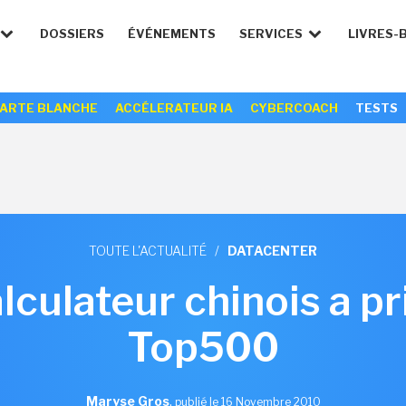
DOSSIERS
ÉVÉNEMENTS
SERVICES
LIVRES-
ARTE BLANCHE
ACCÉLERATEUR IA
CYBERCOACH
TESTS
TOUTE L'ACTUALITÉ
/
DATACENTER
culateur chinois a pri
Top500
Maryse Gros
,
publié le 16 Novembre 2010