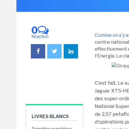
0
Comme on s'y at
Réaction
centre national 
effectivement 
l'Energie. Le c
C'est fait. Le 
Jaguar XT5-HE
des super-ordi
National Super
de 2,57 petaflo
LIVRES BLANCS
d'opérations pa
Transition numérique