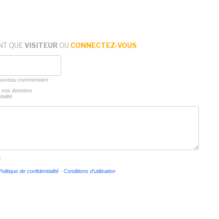
NT QUE
VISITEUR
OU
CONNECTEZ-VOUS
 nouveau commentaire
ns vos données
ialité.
s
Politique de confidentialité
-
Conditions d'utilisation