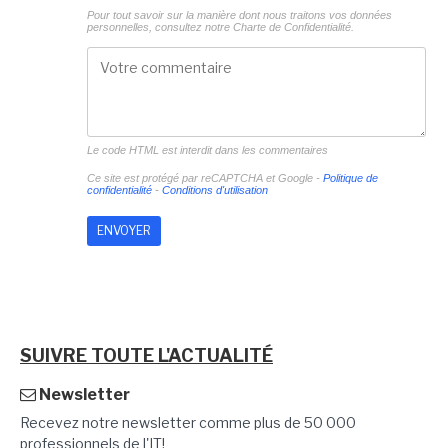
Pour tout savoir sur la manière dont nous traitons vos données
personnelles, consultez notre
Charte de Confidentialité.
Le code HTML est interdit dans les commentaires
Ce site est protégé par reCAPTCHA et Google -
Politique de
confidentialité
-
Conditions d'utilisation
SUIVRE TOUTE L'ACTUALITÉ
Newsletter
Recevez notre newsletter comme plus de 50 000
professionnels de l'IT!