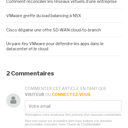
Comment réconcilier les réseaux virtuels d'une entreprise
VMware greffe du load balancing à NSX
Cisco dégaine une offre SD-WAN cloud-to-branch
Un pare-feu VMware pour défendre les apps dans le
datacenter et le cloud
2 Commentaires
COMMENTER CET ARTICLE EN TANT QUE
VISITEUR
OU
CONNECTEZ-VOUS
Renseignez votre email pour être prévenu d'un nouveau commentaire
Pour tout savoir sur la manière dont nous traitons vos données
personnelles, consultez notre
Charte de Confidentialité.