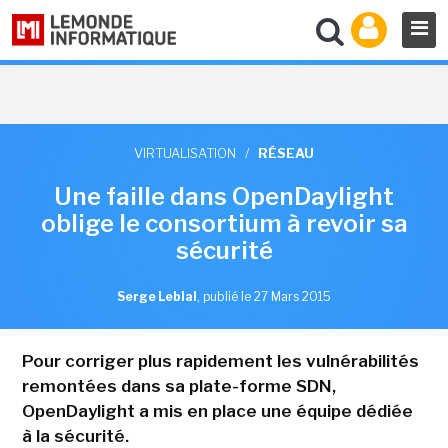
VIRTUALISATION
/
RÉSEAU
Une faille dans OpenDaylight
oblige le consortium à revoir sa
sécurité
Serge Leblal
,
publié le 27 Mars 2015
Pour corriger plus rapidement les vulnérabilités
remontées dans sa plate-forme SDN,
OpenDaylight a mis en place une équipe dédiée
à la sécurité.