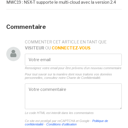
MWC19 : NSX-T supporte le multi-cloud avec la version 2.4
Commentaire
COMMENTER CET ARTICLE EN TANT QUE
VISITEUR
OU
CONNECTEZ-VOUS
Renseignez votre email pour être prévenu d'un nouveau commentaire
Pour tout savoir sur la manière dont nous traitons vos données
personnelles, consultez notre
Charte de Confidentialité.
Le code HTML est interdit dans les commentaires
Ce site est protégé par reCAPTCHA et Google -
Politique de
confidentialité
-
Conditions d'utilisation