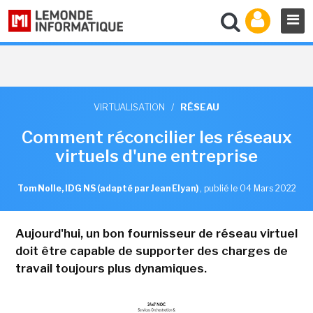
VIRTUALISATION
/
RÉSEAU
Comment réconcilier les réseaux
virtuels d'une entreprise
Tom Nolle, IDG NS (adapté par Jean Elyan)
,
publié le 04 Mars 2022
Aujourd'hui, un bon fournisseur de réseau virtuel
doit être capable de supporter des charges de
travail toujours plus dynamiques.