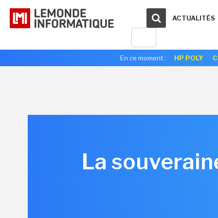
ACTUALITÉS
En ce moment :
HP POLY
C
La souverain