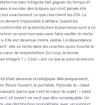
plateforme bien intégrée fait gagner du temps et
ées à recoller des briques qui n’ont jamais été
 c’est exactement ce que cherchent les DSI. Le
n devient impossible à défaire. Quand les
la conformité et la distribution Kubernetes sont à ce
etirer un seul morceau sans faire vaciller le reste.
aru. Elle est devenue moins visible. La dépendance
ment : elle se niche dans les couches qu’on touche le
u cœur de l’exploitation. Du coup, la bonne
en intégré ? ». C’est « est-ce que je pourrai encore
eté était devenue stratégique. Mécaniquement,
fleurir l’ouvert, le portable, l’hybride, le « basé
 cassant, parce que c’est le cœur du sujet : « basé
uvert, et ouvert ne veut pas dire remplaçable. Un
 une distribution propriétaire, avec un support