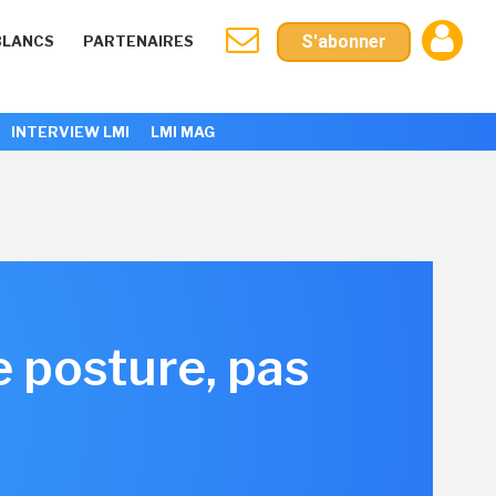
S'abonner
BLANCS
PARTENAIRES
INTERVIEW LMI
LMI MAG
 posture, pas