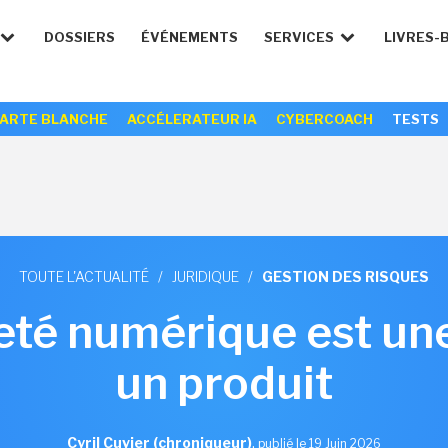
DOSSIERS
ÉVÉNEMENTS
SERVICES
LIVRES-
ARTE BLANCHE
ACCÉLERATEUR IA
CYBERCOACH
TESTS
TOUTE L'ACTUALITÉ
/
JURIDIQUE
/
GESTION DES RISQUES
eté numérique est une
un produit
Cyril Cuvier (chroniqueur)
,
publié le 19 Juin 2026