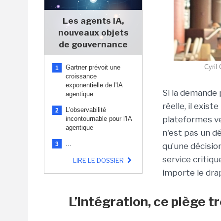
Les agents IA,
nouveaux objets
de gouvernance
Cyril
Gartner prévoit une
1
croissance
exponentielle de l'IA
Si la demande 
agentique
réelle, il exist
L'observabilité
2
plateformes ven
incontournable pour l'IA
agentique
n'est pas un d
...
3
qu’une décisio
service critiqu
LIRE LE DOSSIER
importe le dra
L’intégration, ce piège t