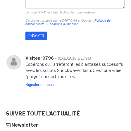
Le code HTML est interdit dans les commentaires
Ce site est protégé par reCAPTCHA et Google -
Politique de
confidentialité
-
Conditions d'utilisation
Visiteur9796
• 01/11/2016 à 17h43
Espérons qu'il arrêteront les plantages successifs
avec les scripts Shockwave-flash. C'est une vraie
"purge" sur certains sites
Signaler un abus
SUIVRE TOUTE L'ACTUALITÉ
Newsletter