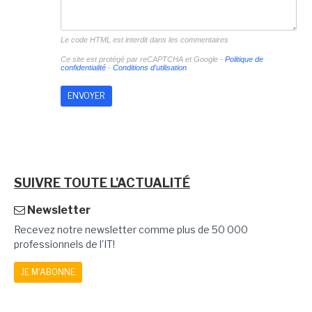
Le code HTML est interdit dans les commentaires
Ce site est protégé par reCAPTCHA et Google -
Politique de
confidentialité
-
Conditions d'utilisation
SUIVRE TOUTE L'ACTUALITÉ
Newsletter
Recevez notre newsletter comme plus de 50 000
professionnels de l'IT!
JE M'ABONNE