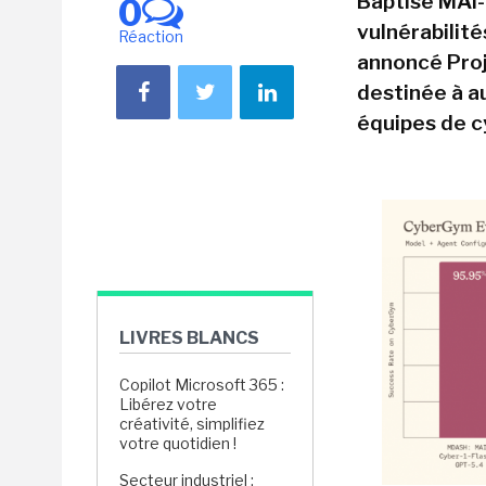
Baptisé MAI-
0
vulnérabilité
Réaction
annoncé Proj
destinée à a
équipes de c
LIVRES BLANCS
Copilot Microsoft 365 :
Libérez votre
créativité, simplifiez
votre quotidien !
Secteur industriel :