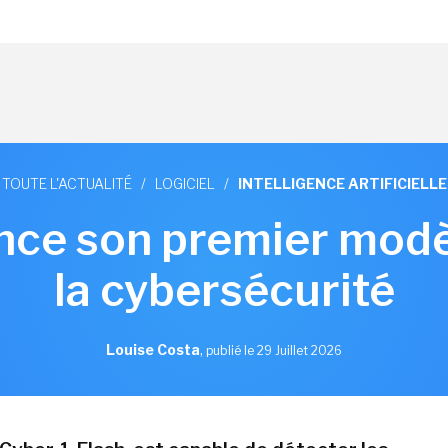
TOUTE L'ACTUALITÉ
/
LOGICIEL
/
INTELLIGENCE ARTIFICIELLE
nce son premier modè
la cybersécurité
Louise Costa
,
publié le 29 Juillet 2026