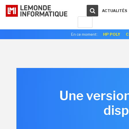
ACTUALITÉS
En ce moment :
HP POLY
C
Une versio
dis