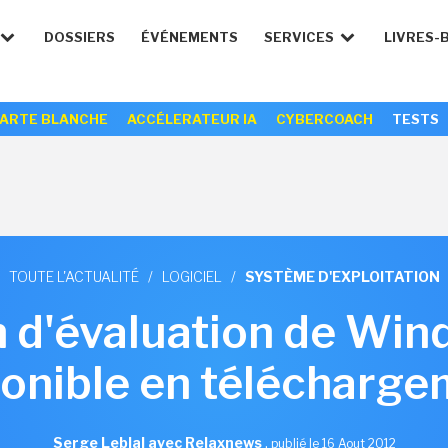
DOSSIERS
ÉVÉNEMENTS
SERVICES
LIVRES-
ARTE BLANCHE
ACCÉLERATEUR IA
CYBERCOACH
TESTS
TOUTE L'ACTUALITÉ
/
LOGICIEL
/
SYSTÈME D'EXPLOITATION
n d'évaluation de Wi
ponible en télécharge
Serge Leblal avec Relaxnews
,
publié le 16 Aout 2012