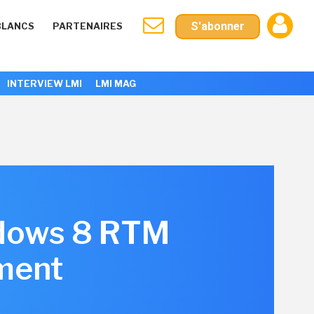
S'abonner
BLANCS
PARTENAIRES
INTERVIEW LMI
LMI MAG
ndows 8 RTM
ment