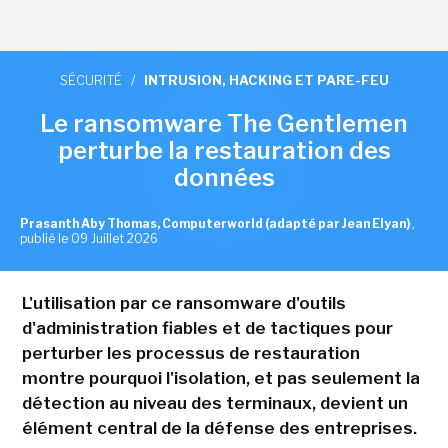
SÉCURITÉ
/
INTRUSION, HACKING ET PARE-FEU
Le ransomware The Gentlemen
perturbe la restauration des
données
Prasanth Aby Thomas, Computerworld (adapté par Jean Elyan)
,
publié le 09 Juillet 2026
L'utilisation par ce ransomware d'outils
d'administration fiables et de tactiques pour
perturber les processus de restauration
montre pourquoi l'isolation, et pas seulement la
détection au niveau des terminaux, devient un
élément central de la défense des entreprises.