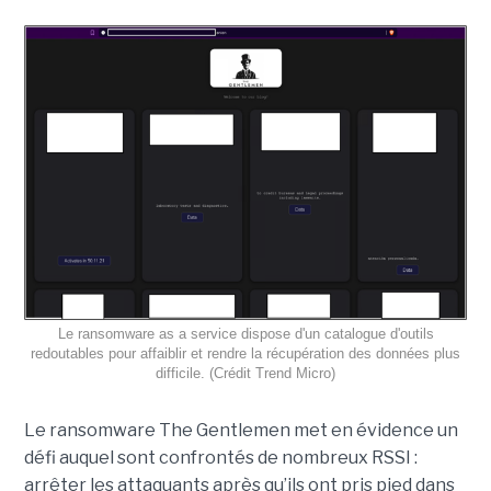
Le ransomware as a service dispose d'un catalogue d'outils
redoutables pour affaiblir et rendre la récupération des données plus
difficile. (Crédit Trend Micro)
Le ransomware The Gentlemen met en évidence un
défi auquel sont confrontés de nombreux RSSI :
arrêter les attaquants après qu’ils ont pris pied dans