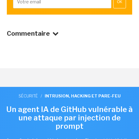
OK
Commentaire
SÉCURITÉ
/
INTRUSION, HACKING ET PARE-FEU
Un agent IA de GitHub vulnérable à
une attaque par injection de
prompt