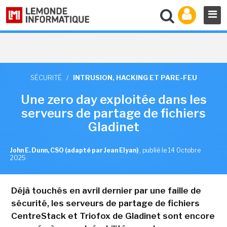
SÉCURITÉ
/
INTRUSION, HACKING ET PARE-FEU
Une zero day exploitée dans les
serveurs de partage de fichiers
Gladinet
John E. Dunn, CSO (adapté par Jean Elyan)
,
publié le 14 Octobre
2025
Déjà touchés en avril dernier par une faille de
sécurité, les serveurs de partage de fichiers
CentreStack et Triofox de Gladinet sont encore