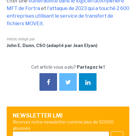
citer une
vulnérabilité dans le logiciel GoAnywhere
MFT de Fortra
et
l'attaque de 2023 qui a touché 2 600
entreprises utilisant le service de transfert de
fichiers MOVEit
.
Article rédigé par
John E. Dunn, CSO (adapté par Jean Elyan)
Cet article vous a plu?
Partagez le !
NEWSLETTER LMI
Recevez notre newsletter comme plus de 50000
abonnés