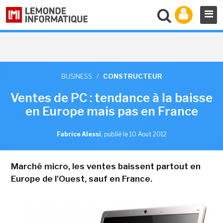
BUSINESS
/
CONSTRUCTEUR
Ventes de PC : tendance à la baisse
en Europe mais pas en France
Fabrice Alessi
,
publié le 10 Aout 2012
Marché micro, les ventes baissent partout en
Europe de l'Ouest, sauf en France.