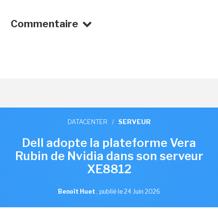
Commentaire
DATACENTER
/
SERVEUR
Dell adopte la plateforme Vera
Rubin de Nvidia dans son serveur
XE8812
Benoît Huet
,
publié le 24 Juin 2026