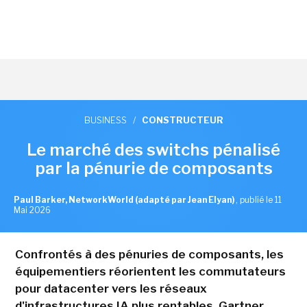
BUSINESS
/
CONSTRUCTEUR
Le marché des switchs pénalisé
par la pénurie de composants
Paul Barker, NetworkWorld (adapté par Jean Elyan)
,
publié le 11
Mai 2026
Confrontés à des pénuries de composants, les
équipementiers réorientent les commutateurs
pour datacenter vers les réseaux
d'infrastructures IA plus rentables. Gartner