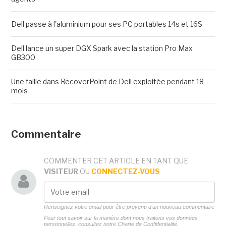
Dell passe à l'aluminium pour ses PC portables 14s et 16S
Dell lance un super DGX Spark avec la station Pro Max
GB300
Une faille dans RecoverPoint de Dell exploitée pendant 18
mois
Commentaire
COMMENTER CET ARTICLE EN TANT QUE
VISITEUR
OU
CONNECTEZ-VOUS
Renseignez votre email pour être prévenu d'un nouveau commentaire
Pour tout savoir sur la manière dont nous traitons vos données
personnelles, consultez notre
Charte de Confidentialité.