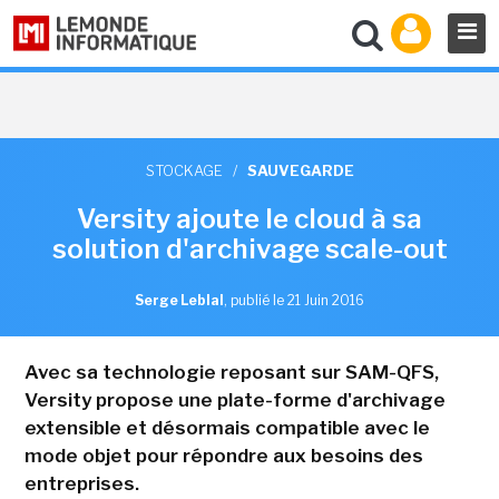
STOCKAGE
/
SAUVEGARDE
Versity ajoute le cloud à sa
solution d'archivage scale-out
Serge Leblal
,
publié le 21 Juin 2016
Avec sa technologie reposant sur SAM-QFS,
Versity propose une plate-forme d'archivage
extensible et désormais compatible avec le
mode objet pour répondre aux besoins des
entreprises.