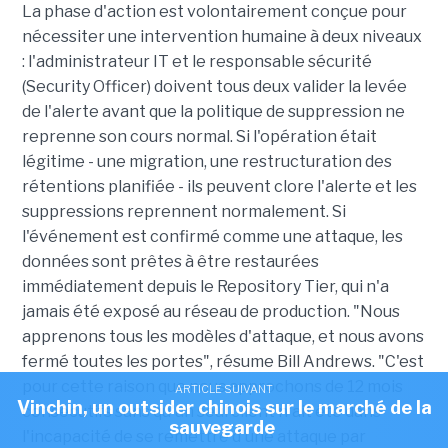
La phase d'action est volontairement conçue pour
nécessiter une intervention humaine à deux niveaux
: l'administrateur IT et le responsable sécurité
(Security Officer) doivent tous deux valider la levée
de l'alerte avant que la politique de suppression ne
reprenne son cours normal. Si l'opération était
légitime - une migration, une restructuration des
rétentions planifiée - ils peuvent clore l'alerte et les
suppressions reprennent normalement. Si
l'événement est confirmé comme une attaque, les
données sont prêtes à être restaurées
immédiatement depuis le Repository Tier, qui n'a
jamais été exposé au réseau de production. "Nous
apprenons tous les modèles d'attaque, et nous avons
fermé toutes les portes", résume Bill Andrews. "C'est
pour cette raison que nous approchons de 12 mois
ARTICLE SUIVANT
Vinchin, un outsider chinois sur le marché de la
consécutifs sans qu'un seul client n'ait été dans
sauvegarde
l'incapacité de se remettre d'une attaque par