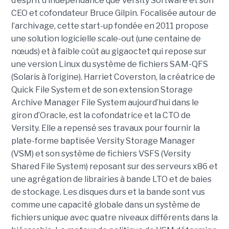
d’esprit d’indépendance que Versity Software et son
CEO et cofondateur Bruce Gilpin. Focalisée autour de
l’archivage, cette start-up fondée en 2011 propose
une solution logicielle scale-out (une centaine de
nœuds) et à faible coût au gigaoctet qui repose sur
une version Linux du système de fichiers SAM-QFS
(Solaris à l’origine). Harriet Coverston, la créatrice de
Quick File System et de son extension Storage
Archive Manager File System aujourd’hui dans le
giron d’Oracle, est la cofondatrice et la CTO de
Versity. Elle a repensé ses travaux pour fournir la
plate-forme baptisée Versity Storage Manager
(VSM) et son système de fichiers VSFS (Versity
Shared File System) reposant sur des serveurs x86 et
une agrégation de librairies à bande LTO et de baies
de stockage. Les disques durs et la bande sont vus
comme une capacité globale dans un système de
fichiers unique avec quatre niveaux différents dans la