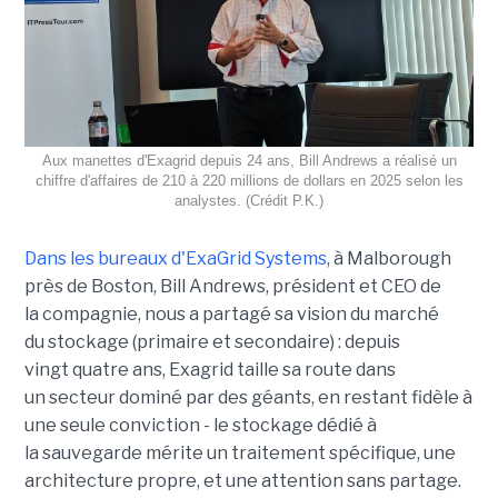
Aux manettes d'Exagrid depuis 24 ans, Bill Andrews a réalisé un
chiffre d'affaires de 210 à 220 millions de dollars en 2025 selon les
analystes. (Crédit P.K.)
Dans les bureaux d'ExaGrid Systems
, à Malborough
près de Boston, Bill Andrews, président et CEO de
la compagnie, nous a partagé sa vision du marché
du stockage (primaire et secondaire) : depuis
vingt quatre ans, Exagrid taille sa route dans
un secteur dominé par des géants, en restant fidèle à
une seule conviction - le stockage dédié à
la sauvegarde mérite un traitement spécifique, une
architecture propre, et une attention sans partage.