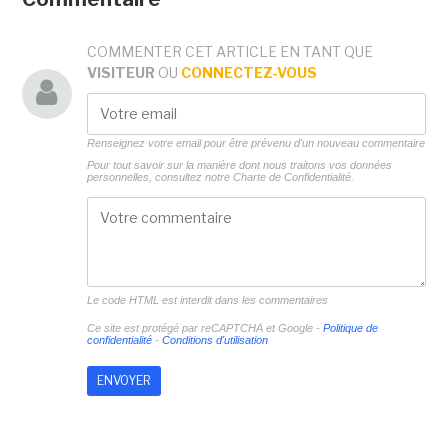
COMMENTER CET ARTICLE EN TANT QUE
VISITEUR
OU
CONNECTEZ-VOUS
Renseignez votre email pour être prévenu d'un nouveau commentaire
Pour tout savoir sur la manière dont nous traitons vos données
personnelles, consultez notre
Charte de Confidentialité.
Le code HTML est interdit dans les commentaires
Ce site est protégé par reCAPTCHA et Google -
Politique de
confidentialité
-
Conditions d'utilisation