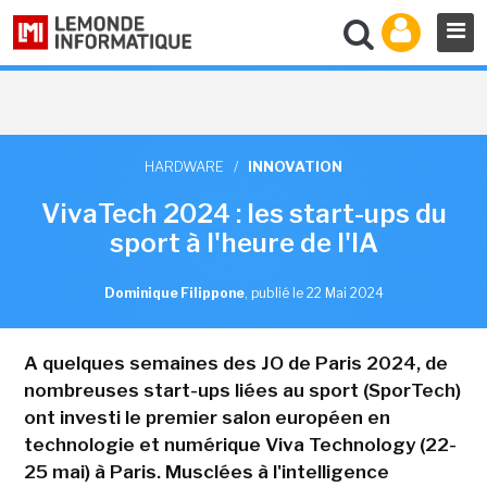
HARDWARE
/
INNOVATION
VivaTech 2024 : les start-ups du
sport à l'heure de l'IA
Dominique Filippone
,
publié le 22 Mai 2024
A quelques semaines des JO de Paris 2024, de
nombreuses start-ups liées au sport (SporTech)
ont investi le premier salon européen en
technologie et numérique Viva Technology (22-
25 mai) à Paris. Musclées à l'intelligence