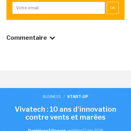
OK
Commentaire
BUSINESS
/
START-UP
Vivatech : 10 ans d'innovation
contre vents et marées
Dominique Filippone
,
publié le 17 Juin 2026