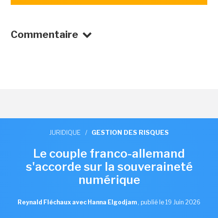
Commentaire
JURIDIQUE
/
GESTION DES RISQUES
Le couple franco-allemand
s'accorde sur la souveraineté
numérique
Reynald Fléchaux avec Hanna Elgodjam
,
publié le 19 Juin 2026