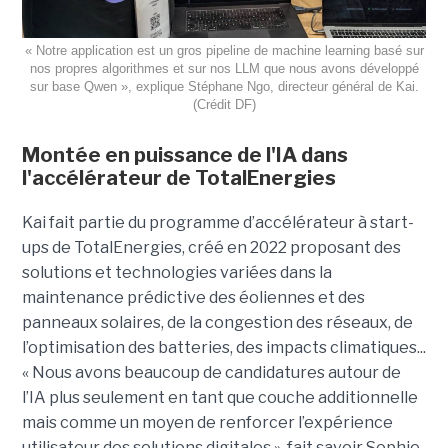
« Notre application est un gros pipeline de machine learning basé sur
nos propres algorithmes et sur nos LLM que nous avons développé
sur base Qwen », explique Stéphane Ngo, directeur général de Kai.
(Crédit DF)
Montée en puissance de l'IA dans
l'accélérateur de TotalEnergies
Kai fait partie du programme d’accélérateur à start-
ups de TotalEnergies, créé en 2022 proposant des
solutions et technologies variées dans la
maintenance prédictive des éoliennes et des
panneaux solaires, de la congestion des réseaux, de
l’optimisation des batteries, des impacts climatiques...
« Nous avons beaucoup de candidatures autour de
l’IA plus seulement en tant que couche additionnelle
mais comme un moyen de renforcer l’expérience
utilisateur des solutions digitales », fait savoir Sophie