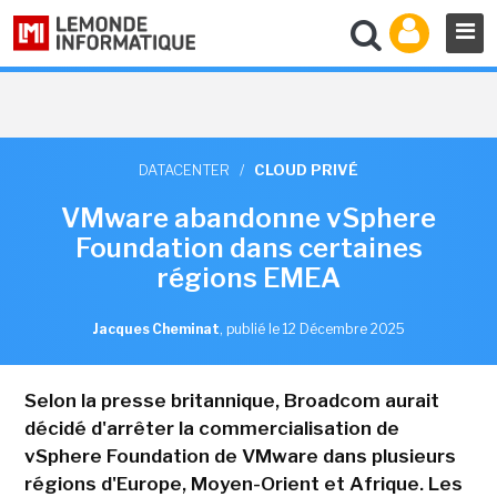
DATACENTER
/
CLOUD PRIVÉ
VMware abandonne vSphere
Foundation dans certaines
régions EMEA
Jacques Cheminat
,
publié le 12 Décembre 2025
Selon la presse britannique, Broadcom aurait
décidé d'arrêter la commercialisation de
vSphere Foundation de VMware dans plusieurs
régions d'Europe, Moyen-Orient et Afrique. Les