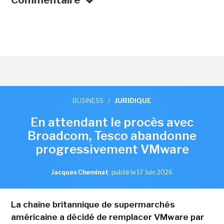
Commentaire
BUSINESS
/
JURIDIQUE
En attendant le procès avec
Broadcom, Tesco abandonne
progressivement VMware
Jacques Cheminat
,
publié le 17 Juin 2026
La chaîne britannique de supermarchés
américaine a décidé de remplacer VMware par