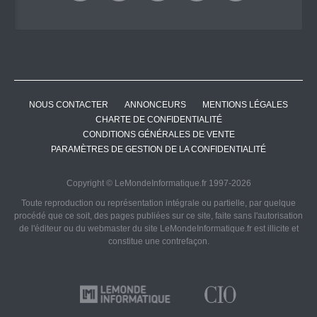
NOUS CONTACTER
ANNONCEURS
MENTIONS LÉGALES
CHARTE DE CONFIDENTIALITÉ
CONDITIONS GÉNÉRALES DE VENTE
PARAMÈTRES DE GESTION DE LA CONFIDENTIALITÉ
Copyright © LeMondeInformatique.fr 1997-2026
Toute reproduction ou représentation intégrale ou partielle, par quelque
procédé que ce soit, des pages publiées sur ce site, faite sans l'autorisation
de l'éditeur ou du webmaster du site LeMondeInformatique.fr est illicite et
constitue une contrefaçon.