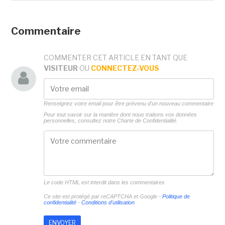
Commentaire
COMMENTER CET ARTICLE EN TANT QUE
VISITEUR
OU
CONNECTEZ-VOUS
Renseignez votre email pour être prévenu d'un nouveau commentaire
Pour tout savoir sur la manière dont nous traitons vos données
personnelles, consultez notre
Charte de Confidentialité.
Le code HTML est interdit dans les commentaires
Ce site est protégé par reCAPTCHA et Google -
Politique de
confidentialité
-
Conditions d'utilisation