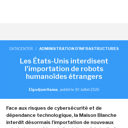
DATACENTER
/
ADMINISTRATION D'INFRASTRUCTURES
Les États-Unis interdisent
l'importation de robots
humanoïdes étrangers
Elgodjam Hanna
,
publié le 30 Juillet 2026
Face aux risques de cybersécurité et de
dépendance technologique, la Maison Blanche
interdit désormais l'importation de nouveaux