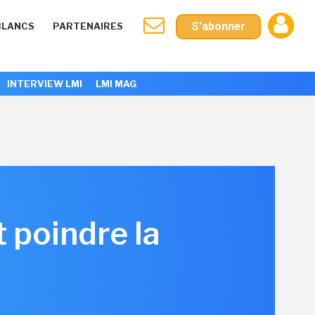
S'abonner
BLANCS
PARTENAIRES
INTERVIEW LMI
LMI MAG
 poindre la