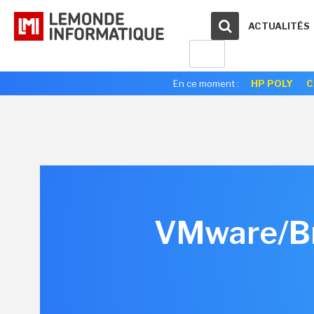
ACTUALITÉS
En ce moment :
HP POLY
C
VMware/Bro