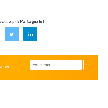
 vous a plu?
Partagez le !
OK
 50000