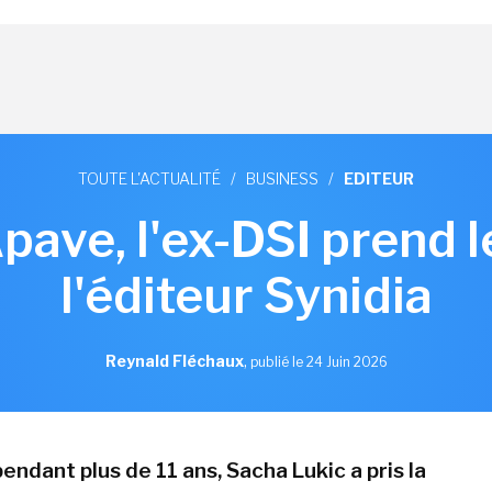
TOUTE L'ACTUALITÉ
/
BUSINESS
/
EDITEUR
pave, l'ex-DSI prend 
l'éditeur Synidia
Reynald Fléchaux
,
publié le 24 Juin 2026
endant plus de 11 ans, Sacha Lukic a pris la