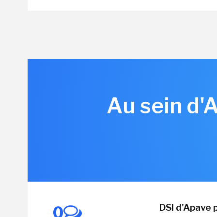
Au sein d'A
DSI d'Apave p
0