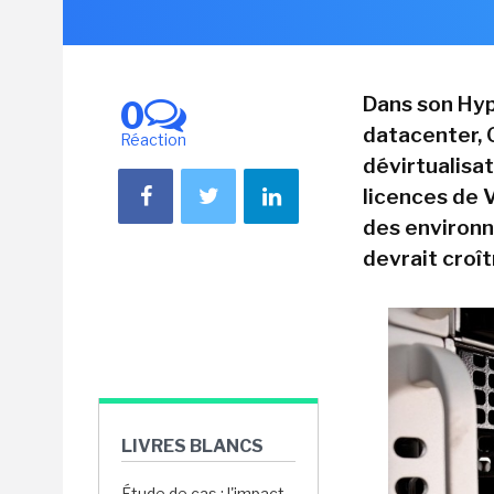
Dans son Hyp
0
datacenter, 
Réaction
dévirtualisat
licences de
des environn
devrait croî
LIVRES BLANCS
Étude de cas : l'impact