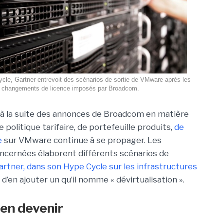
le, Gartner entrevoit des scénarios de sortie de VMware après les
changements de licence imposés par Broadcom.
 à la suite des annonces de Broadcom en matière
e politique tarifaire, de portefeuille produits,
de
e
sur VMware continue à se propager. Les
ncernées élaborent différents scénarios de
artner, dans son Hype Cycle sur les infrastructures
d’en ajouter un qu’il nomme « dévirtualisation ».
en devenir