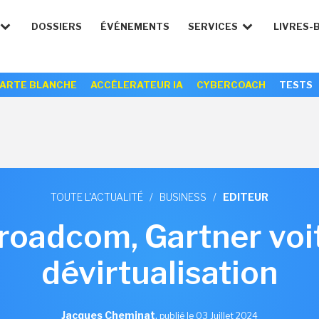
DOSSIERS
ÉVÉNEMENTS
SERVICES
LIVRES-
ARTE BLANCHE
ACCÉLERATEUR IA
CYBERCOACH
TESTS
TOUTE L'ACTUALITÉ
/
BUSINESS
/
EDITEUR
adcom, Gartner voit
dévirtualisation
Jacques Cheminat
,
publié le 03 Juillet 2024