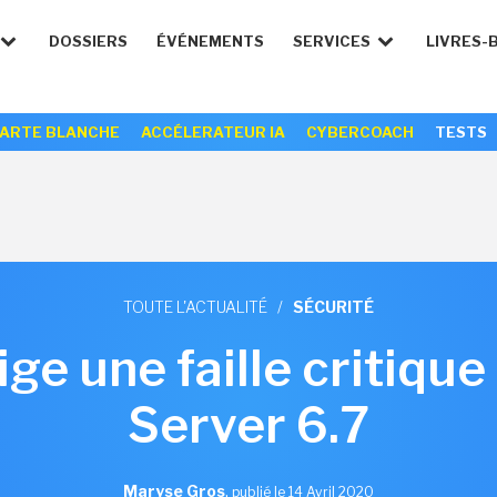
DOSSIERS
ÉVÉNEMENTS
SERVICES
LIVRES-
ARTE BLANCHE
ACCÉLERATEUR IA
CYBERCOACH
TESTS
TOUTE L'ACTUALITÉ
/
SÉCURITÉ
e une faille critiqu
Server 6.7
Maryse Gros
,
publié le 14 Avril 2020