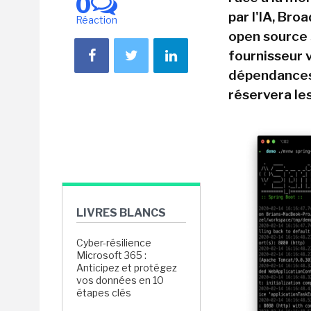
0
par l'IA, Br
Réaction
open source S
fournisseur v
dépendances
réservera les
LIVRES BLANCS
Cyber-résilience
Microsoft 365 :
Anticipez et protégez
vos données en 10
étapes clés