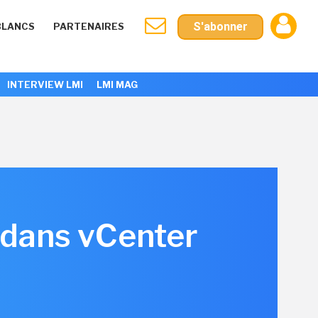
S'abonner
BLANCS
PARTENAIRES
INTERVIEW LMI
LMI MAG
e dans vCenter