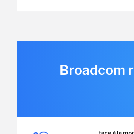
Broadcom re
Face à la mo