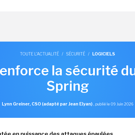
TOUTE L'ACTUALITÉ
/
SÉCURITÉ
/
LOGICIELS
nforce la sécurité 
Spring
Lynn Greiner, CSO (adapté par Jean Elyan)
,
publié le 09 Juin 2026
ntée en puissance des attaques épaulées