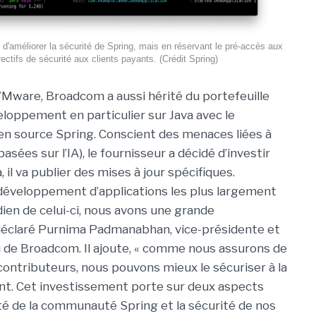
'améliorer la sécurité de Spring, mais en réservant le pré-accès aux
rectifs de sécurité aux clients payants. (Crédit Spring)
Mware, Broadcom a aussi hérité du portefeuille
eloppement en particulier sur Java avec le
n source Spring. Conscient des menaces liées à
asées sur l’IA), le fournisseur a décidé d’investir
, il va publier des mises à jour spécifiques.
 développement d’applications les plus largement
ien de celui-ci, nous avons une grande
a déclaré Purnima Padmanabhan, vice-présidente et
zu de Broadcom. Il ajoute, « comme nous assurons de
ontributeurs, nous pouvons mieux le sécuriser à la
nt. Cet investissement porte sur deux aspects
nté de la communauté Spring et la sécurité de nos