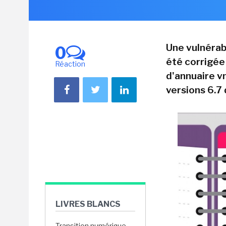
Une vulnérabi
0
été corrigée
Réaction
d'annuaire v
versions 6.7
LIVRES BLANCS
Transition numérique