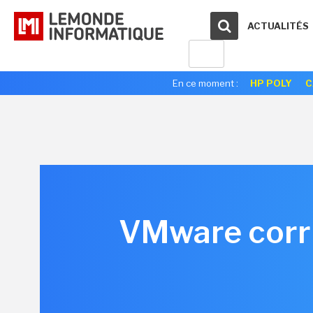
ACTUALITÉS
En ce moment :
HP POLY
C
VMware corrig