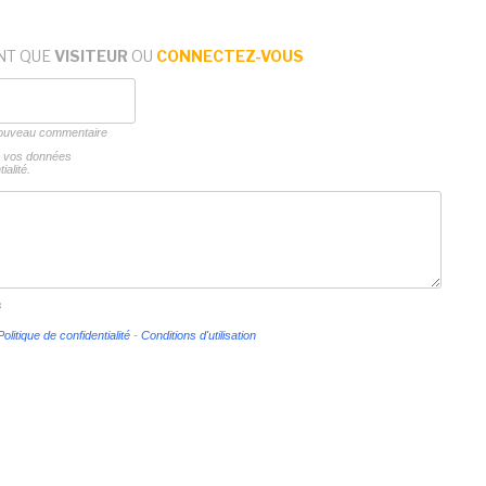
NT QUE
VISITEUR
OU
CONNECTEZ-VOUS
 nouveau commentaire
ns vos données
ialité.
s
Politique de confidentialité
-
Conditions d'utilisation