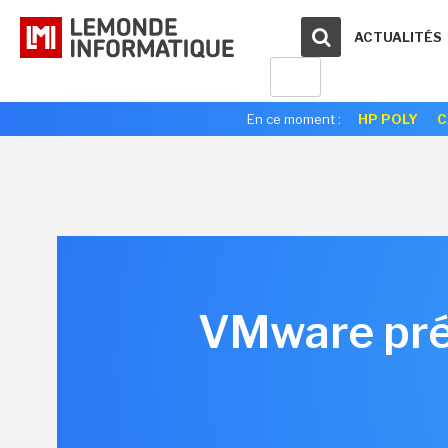
ACTUALITÉS
En ce moment :
HP POLY
C
VMware préf