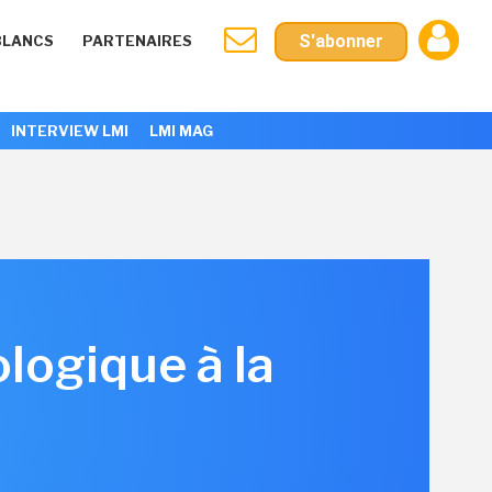
S'abonner
BLANCS
PARTENAIRES
INTERVIEW LMI
LMI MAG
logique à la