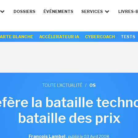
DOSSIERS
ÉVÉNEMENTS
SERVICES
LIVRES-
ARTE BLANCHE
ACCÉLERATEUR IA
CYBERCOACH
TESTS
TOUTE L'ACTUALITÉ
/
OS
ère la bataille techno
bataille des prix
François Lambel
,
publié le 03 Avril 2008