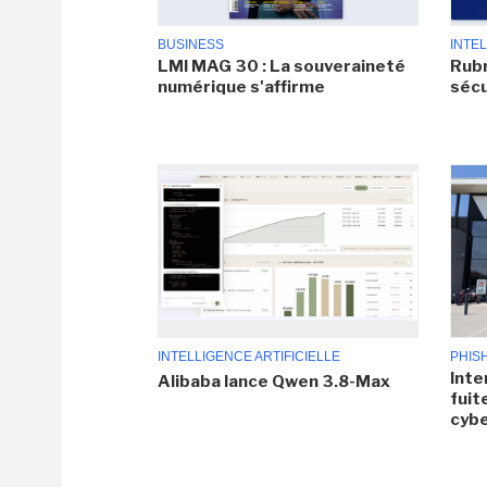
BUSINESS
INTEL
LMI MAG 30 : La souveraineté
Rubr
numérique s'affirme
sécu
INTELLIGENCE ARTIFICIELLE
PHIS
Inte
Alibaba lance Qwen 3.8-Max
fuit
cyb