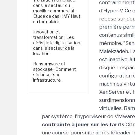
contrairement 
dans le secteur du
d'Hyper-V. Ce 
mobilier commercial :
Étude de cas HMY Haut
repose sur deu
du formulaire
première perme
Innovation et
contenus simil
transformation : Les
défis de la digitalisation
mémoire. "Sans
dans le secteur de la
Malekzadeh. La
location
est inactive, 
Ransomware et
disque. L'espac
stockage : Comment
sécuriser son
configuration
infrastructure
machines virtu
XenServer et H
surdimensionn
virtuelles. Ra
par système, l'hyperviseur de VMware
contrainte à jouer sur les tarifs
Citr
une course-poursuite après le leader i