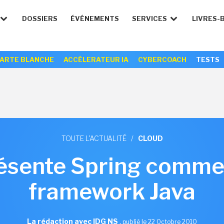
DOSSIERS
ÉVÉNEMENTS
SERVICES
LIVRES-
ARTE BLANCHE
ACCÉLERATEUR IA
CYBERCOACH
TESTS
TOUTE L'ACTUALITÉ
/
CLOUD
sente Spring comme l
framework Java
La rédaction avec IDG NS
,
publié le 22 Octobre 2010