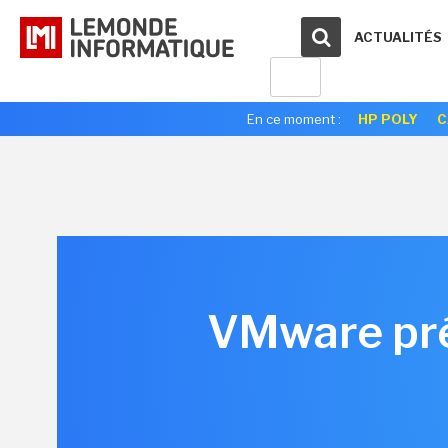
ACTUALITÉS
En ce moment :
HP POLY
C
VMware pré