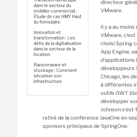
directeur géné
dans le secteur du
VMware.
mobilier commercial :
Étude de cas HMY Haut
du formulaire
Il y a au moin
Innovation et
VMware, c'est 
transformation : Les
choisi Spring
défis de la digitalisation
dans le secteur de la
App Engine, s
location
d'applications
Ransomware et
développeurs S
stockage : Comment
sécuriser son
Chicago, les d
infrastructure
à différentes 
outils GWT (Go
développer sou
Johnson s'est f
retiré de la conférence JavaOne en septe
sponsors principaux de SpringOne.