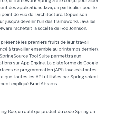
rce, le framework Spring a été conçu pour aider
nt des applications Java, en particulier pour le
 point de vue de l'architecture. Depuis son
eur jusqu'à devenir l'un des frameworks Java les
VMware rachetait la société de Rod Johnson
.
résenté les premiers fruits de leur travail
ncé à travailler ensemble au printemps dernier).
a SpringSource Tool Suite permettra aux
ations sur App Engine. La plateforme de Google
erfaces de programmation (API) Java existantes.
te que toutes les API utilisées par Spring soient
mment expliqué Brad Abrams.
ring Roo, un outil qui produit du code Spring en