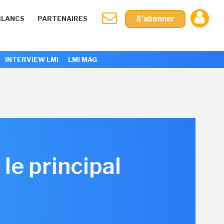
S'abonner
BLANCS
PARTENAIRES
INTERVIEW LMI
LMI MAG
e principal