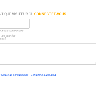
NT QUE
VISITEUR
OU
CONNECTEZ-VOUS
 nouveau commentaire
ns vos données
ialité.
s
Politique de confidentialité
-
Conditions d'utilisation