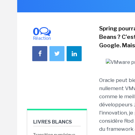
Spring pourra
0
Beans ? C'es
Réaction
Google. Mais
Oracle peut bi
nullement VMw
comme le meil
développeurs Ja
l'innovation, j
considère Rod J
LIVRES BLANCS
du framework e
Transition numérique