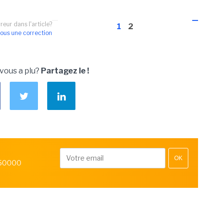
reur dans l'article?
1
2
ous une correction
 vous a plu?
Partagez le !
OK
 50000