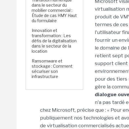
Microsoft visai
dans le secteur du
virtualisation 
mobilier commercial :
Étude de cas HMY Haut
produit de VMW
du formulaire
termes de ces 
Innovation et
l'utilisateur f
transformation : Les
fournir un env
défis de la digitalisation
dans le secteur de la
le domaine de l
location
retient sept po
Ransomware et
support client
stockage : Comment
environnements 
sécuriser son
infrastructure
pour des tiers 
gère la commun
dialogue ouve
n'a pas tardé e
chez Microsoft, précise que : « Pour e
publiquement nos technologies et avon
de virtualisation commercialisés actue