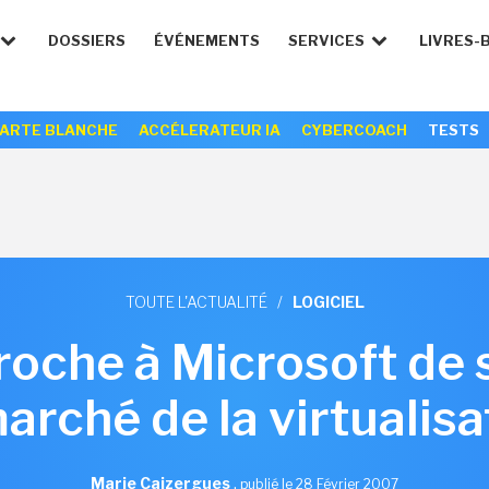
DOSSIERS
ÉVÉNEMENTS
SERVICES
LIVRES-
ARTE BLANCHE
ACCÉLERATEUR IA
CYBERCOACH
TESTS
TOUTE L'ACTUALITÉ
/
LOGICIEL
che à Microsoft de 
marché de la virtualisa
Marie Caizergues
,
publié le 28 Février 2007