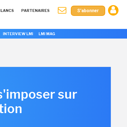
S'abonner
BLANCS
PARTENAIRES
INTERVIEW LMI
LMI MAG
s'imposer sur
tion