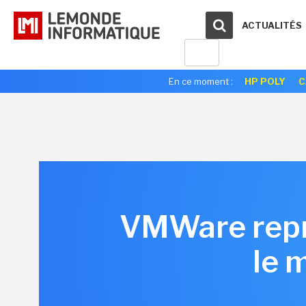
ACTUALITÉS
En ce moment :
HP POLY
C
VMWare repro
le 