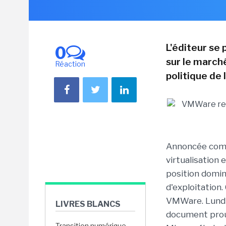
L'éditeur se 
0
sur le march
Réaction
politique de 
Annoncée comm
virtualisation 
position domi
d'exploitation.
VMWare. Lundi d
LIVRES BLANCS
document prouv
Transition numérique