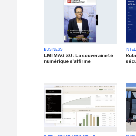
BUSINESS
INTEL
LMI MAG 30 : La souveraineté
Rubr
numérique s'affirme
sécu