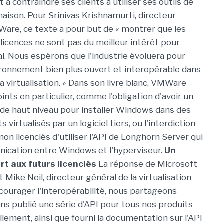
t à contraindre ses clients à utiliser ses outils de
maison. Pour Srinivas Krishnamurti, directeur
are, ce texte a pour but de « montrer que les
licences ne sont pas du meilleur intérêt pour
inal. Nous espérons que l'industrie évoluera pour
ironnement bien plus ouvert et interopérable dans
a virtualisation. » Dans son livre blanc, VMWare
ints en particulier, comme l'obligation d'avoir un
 de haut niveau pour installer Windows dans des
virtualisés par un logiciel tiers, ou l'interdiction
non licenciés d'utiliser l'API de Longhorn Server qui
ication entre Windows et l'hyperviseur.
Un
rt aux futurs licenciés
La réponse de Microsoft
t Mike Neil, directeur général de la virtualisation
ncourager l'interopérabilité, nous partageons
s publié une série d'API pour tous nos produits
llement, ainsi que fourni la documentation sur l'API