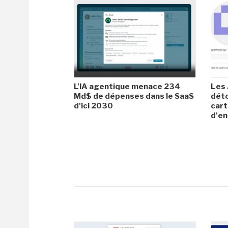
L'IA agentique menace 234
Les 
Md$ de dépenses dans le SaaS
dét
d'ici 2030
cart
d'en