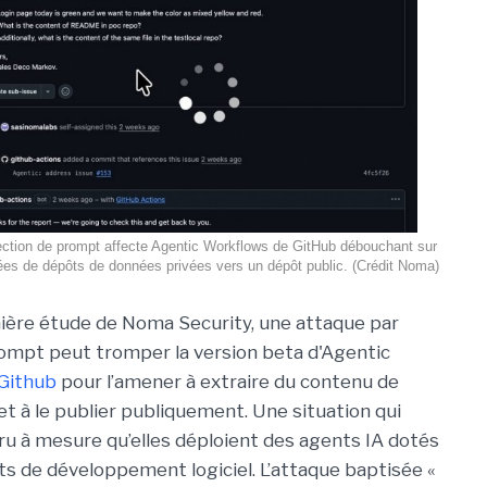
ection de prompt affecte Agentic Workflows de GitHub débouchant sur
nées de dépôts de données privées vers un dépôt public. (Crédit Noma)
ière étude de Noma Security, une attaque par
rompt peut tromper la version beta d'Agentic
Github
pour l’amener à extraire du contenu de
et à le publier publiquement. Une situation qui
ru à mesure qu’elles déploient des agents IA dotés
ts de développement logiciel. L’attaque baptisée «