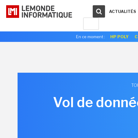
ACTUALITÉS
En ce moment :
HP POLY
C
TO
Vol de donné