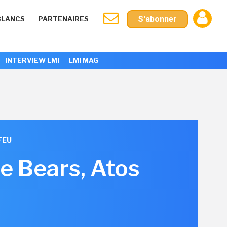
S'abonner
BLANCS
PARTENAIRES
INTERVIEW LMI
LMI MAG
FEU
e Bears, Atos