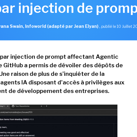
par injection de promp
ana Swain, Infoworld (adapté par Jean Elyan)
,
publié le 10 Juillet 
par injection de prompt affectant Agentic
 GitHub a permis de dévoiler des dépôts de
Une raison de plus de s'inquiéter de la
 agents IA disposant d'accès à privilèges aux
nt de développement des entreprises.