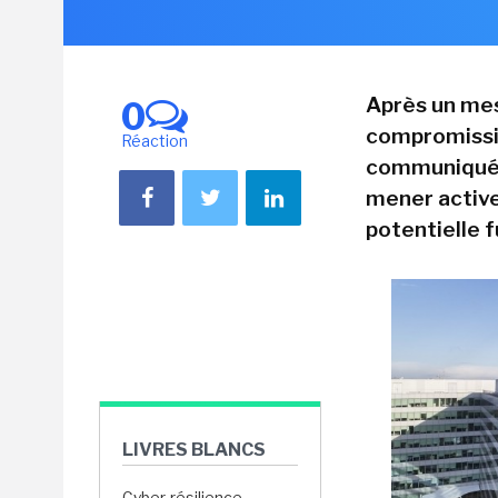
Après un mes
0
compromissio
Réaction
communiqué c
mener active
potentielle 
LIVRES BLANCS
Cyber-résilience