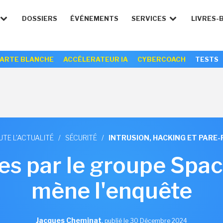
DOSSIERS
ÉVÉNEMENTS
SERVICES
LIVRES-
ARTE BLANCHE
ACCÉLERATEUR IA
CYBERCOACH
TESTS
UTE L'ACTUALITÉ
/
SÉCURITÉ
/
INTRUSION, HACKING ET PARE-
es par le groupe Spac
mène l'enquête
Jacques Cheminat
,
publié le 30 Décembre 2024