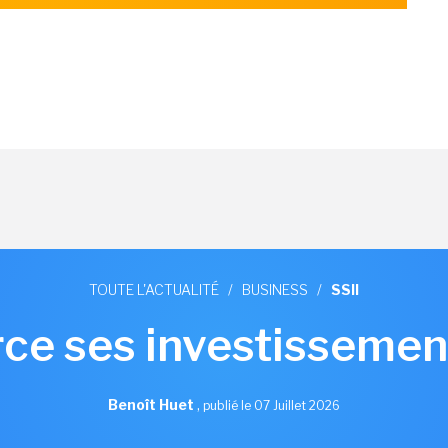
TOUTE L'ACTUALITÉ
/
BUSINESS
/
SSII
ce ses investissement
Benoît Huet
,
publié le 07 Juillet 2026