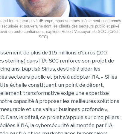
grand fournisseur privé dEurope, nous sommes idéalement positionnés
e sécurisée et souveraine dont les clients des secteurs public et privé
nover en toute confiance », explique Robert Vassoyan de SCC. (Crédit
SCC)
issement de plus de 115 millions d'euros (100
res sterling) dans l'IA, SCC renforce son projet de
cinq ans, baptisé Sirius, destiné à aider les
es secteurs public et privé à adopter l'IA. « Si les
tite échelle constituent un point de départ,
éellement transformative exige une expertise
 notre capacité à proposer les meilleures solutions
 mesurable et une valeur business profonde »,
ans le détail, ce projet s'appuie sur cinq piliers :
édiées à l'IA, la cybersécurité alimentée par l'IA,
tée par l'IA et les marketplaces hyperscalers