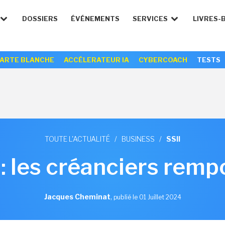
DOSSIERS
ÉVÉNEMENTS
SERVICES
LIVRES-
ARTE BLANCHE
ACCÉLERATEUR IA
CYBERCOACH
TESTS
TOUTE L'ACTUALITÉ
/
BUSINESS
/
SSII
: les créanciers remp
Jacques Cheminat
,
publié le 01 Juillet 2024