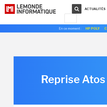
ACTUALITÉS
En ce moment :
HP POLY
C
Reprise Atos 