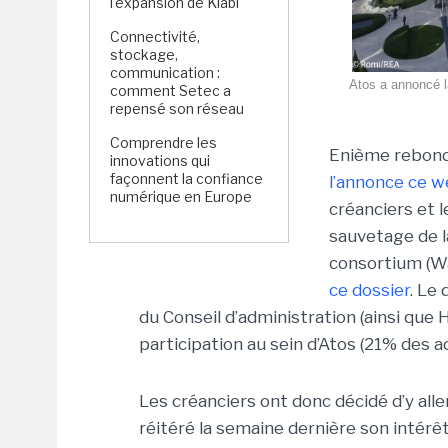
l'expansion de Kiabi
Connectivité,
stockage,
communication :
Atos a annoncé l
comment Setec a
repensé son réseau
Comprendre les
Enième rebondi
innovations qui
façonnent la confiance
l’annonce ce 
numérique en Europe
créanciers et l
sauvetage de l
consortium (W
ce dossier
. Le
du Conseil d’administration (ainsi que
participation au sein d’Atos (21% des a
Les créanciers ont donc décidé d’y aller
réitéré la semaine dernière son intérêt