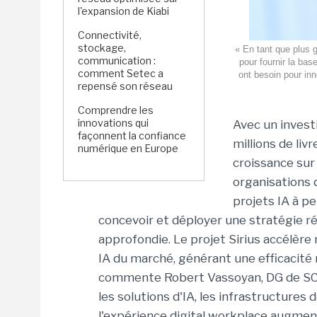
l'expansion de Kiabi
Connectivité,
stockage,
« En tant que plus 
communication :
pour fournir la bas
comment Setec a
ont besoin pour in
repensé son réseau
Comprendre les
innovations qui
Avec un invest
façonnent la confiance
millions de liv
numérique en Europe
croissance sur 
organisations d
projets IA à pe
concevoir et déployer une stratégie r
approfondie. Le projet Sirius accélère
IA du marché, générant une efficacité
commente Robert Vassoyan, DG de SCC. D
les solutions d'IA, les infrastructures d
l'expérience digital workplace augmen