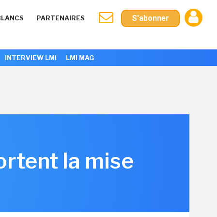
S'abonner
BLANCS
PARTENAIRES
INTERVIEW LMI
LMI MAG
ortent la mise