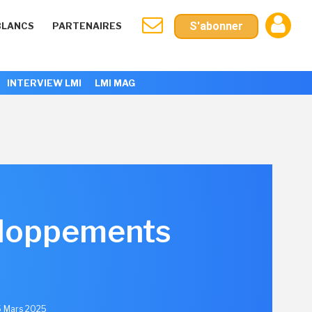
S'abonner
BLANCS
PARTENAIRES
INTERVIEW LMI
LMI MAG
eloppements
5 Mars 2025