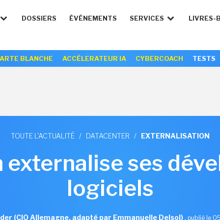
DOSSIERS
ÉVÉNEMENTS
SERVICES
LIVRES-
ARTE BLANCHE
ACCÉLERATEUR IA
CYBERCOACH
TESTS
TOUTE L'ACTUALITÉ
/
DATACENTER
/
EXTERNALISATION
 externalise ses dév
logiciels
der (CIO Allemagne, adapté par Emmanuelle Delsol)
,
publié le 0