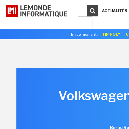
ACTUALITÉS
En ce moment :
HP POLY
C
Volkswagen
Bernd Re