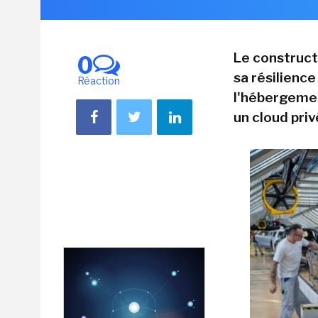
Le construct
0
sa résilienc
Réaction
l'hébergemen
un cloud priv