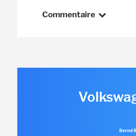
Commentaire
Volkswag
Bernd R