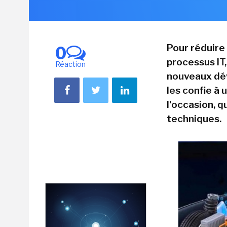
Pour réduire 
0
processus IT
Réaction
nouveaux dév
les confie à 
l'occasion, q
techniques.