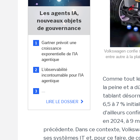
Les agents IA,
nouveaux objets
de gouvernance
Gartner prévoit une
1
croissance
Volkswagen confie 
exponentielle de l'IA
entre autre à la pl
agentique
L'observabilité
2
incontournable pour l'IA
Comme tout le 
agentique
la peine et a d
...
3
tablant désorm
LIRE LE DOSSIER
6,5 à 7 % initi
d'ailleurs conf
en 2024, à 9 mi
précédente. Dans ce contexte, Volkswa
ses systèmes IT et, pour ce faire, de 