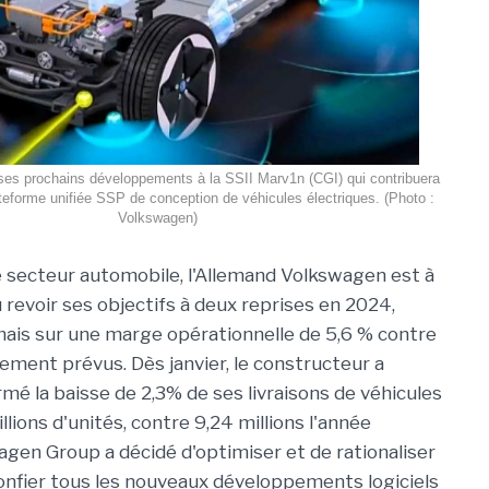
ses prochains développements à la SSII Marv1n (CGI) qui contribuera
ateforme unifiée SSP de conception de véhicules électriques. (Photo :
Volkswagen)
secteur automobile, l'Allemand Volkswagen est à
û revoir ses objectifs à deux reprises en 2024,
ais sur une marge opérationnelle de 5,6 % contre
alement prévus. Dès janvier, le constructeur a
irmé la baisse de 2,3% de ses livraisons de véhicules
llions d'unités, contre 9,24 millions l'année
gen Group a décidé d'optimiser et de rationaliser
confier tous les nouveaux développements logiciels