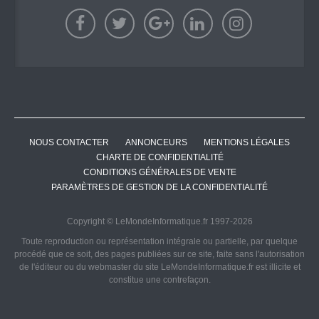
NOUS CONTACTER
ANNONCEURS
MENTIONS LÉGALES
CHARTE DE CONFIDENTIALITÉ
CONDITIONS GÉNÉRALES DE VENTE
PARAMÈTRES DE GESTION DE LA CONFIDENTIALITÉ
Copyright © LeMondeInformatique.fr 1997-2026
Toute reproduction ou représentation intégrale ou partielle, par quelque
procédé que ce soit, des pages publiées sur ce site, faite sans l'autorisation
de l'éditeur ou du webmaster du site LeMondeInformatique.fr est illicite et
constitue une contrefaçon.