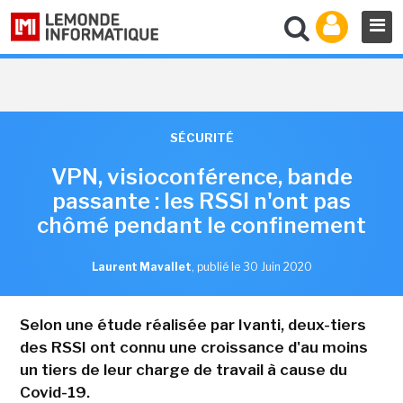
SÉCURITÉ
VPN, visioconférence, bande
passante : les RSSI n'ont pas
chômé pendant le confinement
Laurent Mavallet
,
publié le 30 Juin 2020
Selon une étude réalisée par Ivanti, deux-tiers
des RSSI ont connu une croissance d'au moins
un tiers de leur charge de travail à cause du
Covid-19.