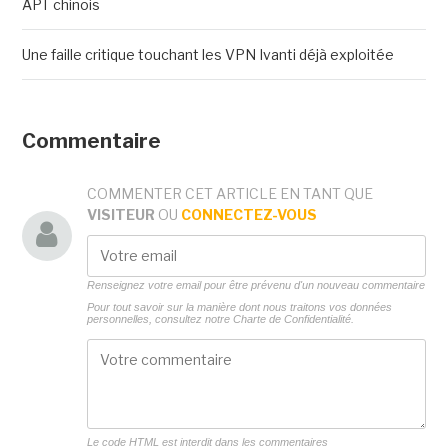
APT chinois
Une faille critique touchant les VPN Ivanti déjà exploitée
Commentaire
COMMENTER CET ARTICLE EN TANT QUE
VISITEUR
OU
CONNECTEZ-VOUS
Renseignez votre email pour être prévenu d'un nouveau commentaire
Pour tout savoir sur la manière dont nous traitons vos données
personnelles, consultez notre
Charte de Confidentialité.
Le code HTML est interdit dans les commentaires