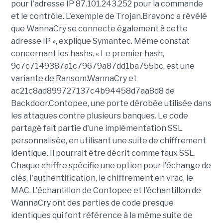
pour l'adresse IP 87.101.243.252 pour la commande
et le contrôle. L'exemple de Trojan.Bravonc a révélé
que WannaCry se connecte également à cette
adresse IP », explique Symantec. Même constat
concernant les hashs. « Le premier hash,
9c7c7149387a1c79679a87dd1ba755bc, est une
variante de Ransom.WannaCry et
ac21c8ad899727137c4b94458d7aa8d8 de
Backdoor.Contopee, une porte dérobée utilisée dans
les attaques contre plusieurs banques. Le code
partagé fait partie d'une implémentation SSL
personnalisée, en utilisant une suite de chiffrement
identique. Il pourrait être décrit comme faux SSL.
Chaque chiffre spécifie une option pour l'échange de
clés, l'authentification, le chiffrement en vrac, le
MAC. L'échantillon de Contopee et l'échantillon de
WannaCry ont des parties de code presque
identiques qui font référence à la même suite de