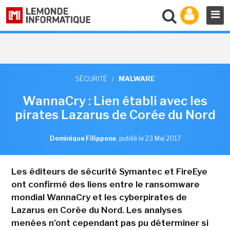
SÉCURITÉ
/
MALWARE
WannaCry : Lien établi avec les
pirates Lazarus de Corée du Nord
Dominique Filippone
,
publié le 23 Mai 2017
Les éditeurs de sécurité Symantec et FireEye
ont confirmé des liens entre le ransomware
mondial WannaCry et les cyberpirates de
Lazarus en Corée du Nord. Les analyses
menées n'ont cependant pas pu déterminer si