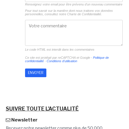
Renseignez votre email pour être prévenu d'un nouveau commentaire
Pour tout savoir sur la manière dont nous traitons vos données
personnelles, consultez notre
Charte de Confidentialité.
Le code HTML est interdit dans les commentaires
Ce site est protégé par reCAPTCHA et Google -
Politique de
confidentialité
-
Conditions d'utilisation
SUIVRE TOUTE L'ACTUALITÉ
Newsletter
Recevez notre newsletter comme plus de 50 000