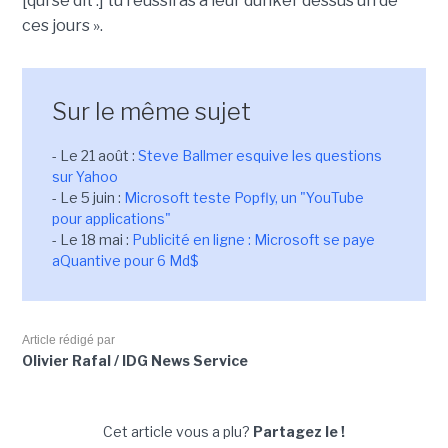
[qui se dit :] tu réussiras à leur dunker dessus un de
ces jours ».
Sur le même sujet
- Le 21 août :
Steve Ballmer esquive les questions
sur Yahoo
- Le 5 juin :
Microsoft teste Popfly, un "YouTube
pour applications"
- Le 18 mai :
Publicité en ligne : Microsoft se paye
aQuantive pour 6 Md$
Article rédigé par
Olivier Rafal / IDG News Service
Cet article vous a plu?
Partagez le !