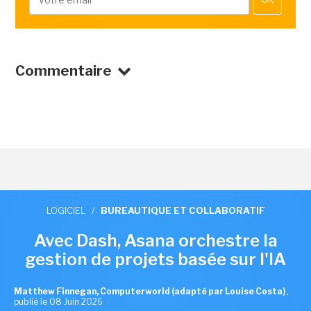
OK
Commentaire
LOGICIEL
/
BUREAUTIQUE ET COLLABORATIF
Avec Dash, Asana orchestre la
gestion de projets basée sur l'IA
Matthew Finnegan, Computerworld (adapté par Louise Costa)
,
publié le 08 Juin 2026