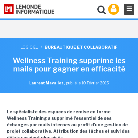
LOGICIEL
/
BUREAUTIQUE ET COLLABORATIF
Wellness Training supprime les
mails pour gagner en efficacité
Laurent Mavallet
,
publié le 10 Février 2015
Le spécialiste des espaces de remise en forme
Wellness Training a supprimé l'essentiel de ses
échanges par mails internes au profit d'une gestion de
projet collaborative. Attribution des tâches et suivi des
délais seraient plus aisés.