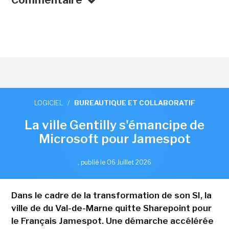
Commentaire
LOGICIEL
/
BUREAUTIQUE ET COLLABORATIF
La ville Gentilly s'émancipe de
Microsoft pour Jamespot
,
publié le 06 Juillet 2026
Dans le cadre de la transformation de son SI, la
ville de du Val-de-Marne quitte Sharepoint pour
le Français Jamespot. Une démarche accélérée