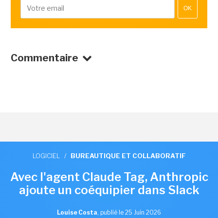
OK
Commentaire
LOGICIEL
/
BUREAUTIQUE ET COLLABORATIF
Avec l'agent Claude Tag, Anthropic
ajoute un coéquipier dans Slack
Louise Costa
,
publié le 25 Juin 2026