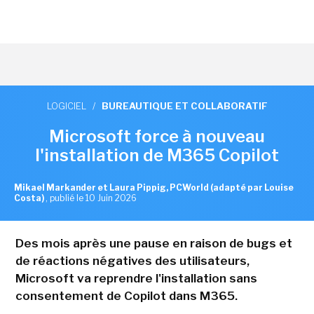
LOGICIEL
/
BUREAUTIQUE ET COLLABORATIF
Microsoft force à nouveau
l'installation de M365 Copilot
Mikael Markander et Laura Pippig, PCWorld (adapté par Louise
Costa)
,
publié le 10 Juin 2026
Des mois après une pause en raison de bugs et
de réactions négatives des utilisateurs,
Microsoft va reprendre l'installation sans
consentement de Copilot dans M365.