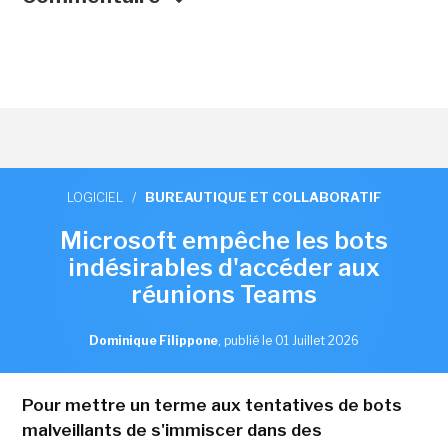
LOGICIEL
/
BUREAUTIQUE ET COLLABORATIF
Microsoft empêche les bots
indésirables d'accéder aux
réunions Teams
Dominique Filippone
,
publié le 01 Juillet 2026
Pour mettre un terme aux tentatives de bots
malveillants de s'immiscer dans des