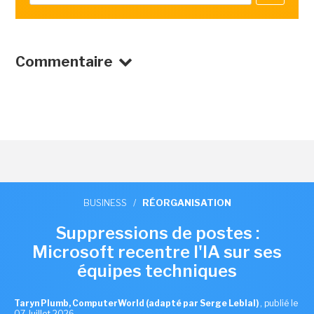
Commentaire
BUSINESS
/
RÉORGANISATION
Suppressions de postes :
Microsoft recentre l'IA sur ses
équipes techniques
Taryn Plumb, ComputerWorld (adapté par Serge Leblal)
,
publié le
07 Juillet 2026