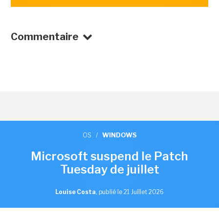
Commentaire
OS
/
WINDOWS
Microsoft suspend le Patch
Tuesday de juillet
Louise Costa
,
publié le 21 Juillet 2026