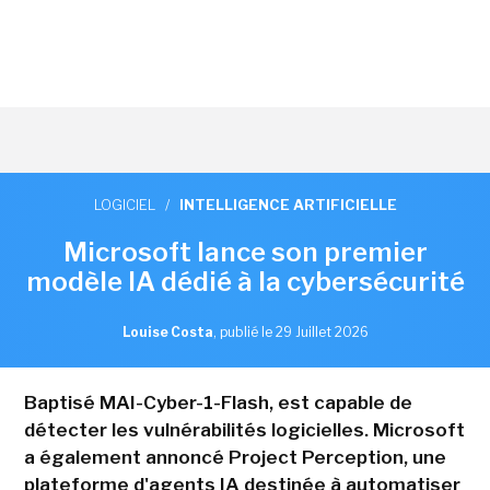
LOGICIEL
/
INTELLIGENCE ARTIFICIELLE
Microsoft lance son premier
modèle IA dédié à la cybersécurité
Louise Costa
,
publié le 29 Juillet 2026
Baptisé MAI-Cyber-1-Flash, est capable de
détecter les vulnérabilités logicielles. Microsoft
a également annoncé Project Perception, une
plateforme d'agents IA destinée à automatiser