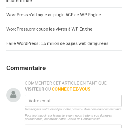
indéterminée
WordPress s'attaque au plugin ACF de WP Engine
WordPress.org coupe les vivres à WP Engine
Faille WordPress : 1,5 million de pages web défigurées
Commentaire
COMMENTER CET ARTICLE EN TANT QUE
VISITEUR
OU
CONNECTEZ-VOUS
Renseignez votre email pour être prévenu d'un nouveau commentaire
Pour tout savoir sur la manière dont nous traitons vos données
personnelles, consultez notre
Charte de Confidentialité.