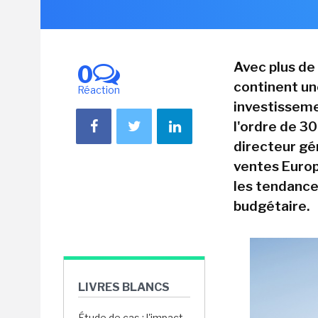
Avec plus de
0
continent une
Réaction
investisseme
l'ordre de 30
directeur gé
ventes Europe
les tendance
budgétaire.
LIVRES BLANCS
Étude de cas : l'impact