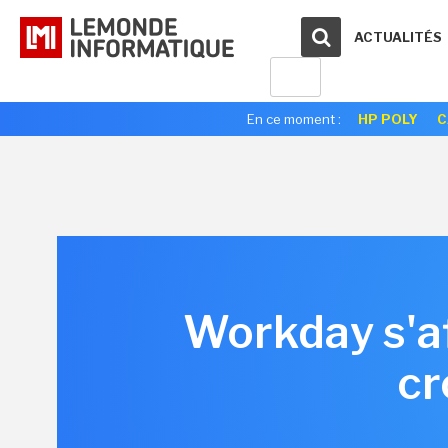
ACTUALITÉS
En ce moment :
HP POLY
C
Workday s'af
cr