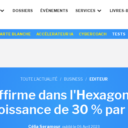
DOSSIERS
ÉVÉNEMENTS
SERVICES
LIVRES-
ARTE BLANCHE
ACCÉLERATEUR IA
CYBERCOACH
TESTS
TOUTE L'ACTUALITÉ
/
BUSINESS
/
EDITEUR
firme dans l'Hexagon
oissance de 30 % par
Célia Seramour
,
publié le 06 Avril 2023