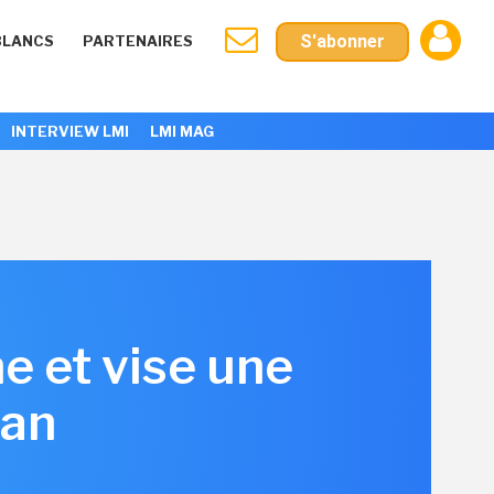
S'abonner
BLANCS
PARTENAIRES
INTERVIEW LMI
LMI MAG
e et vise une
 an