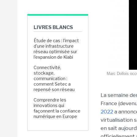
LIVRES BLANCS
Étude de cas : l'impact
d'une infrastructure
réseau optimisée sur
l'expansion de Kiabi
Connectivité,
stockage,
Marc Dollois occu
communication :
comment Setec a
repensé son réseau
La semaine der
Comprendre les
France (devenu
innovations qui
façonnent la confiance
2022
a annon
numérique en Europe
virtualisation 
en sait aujour
officiellement