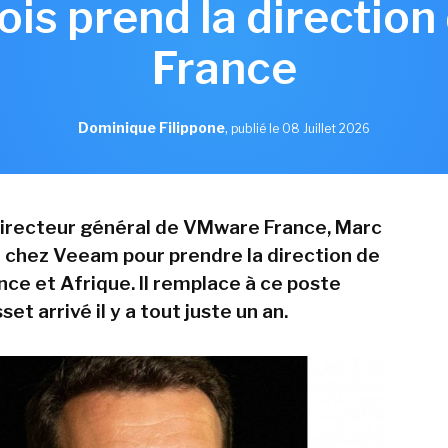
ois prend la directio
France
Dominique Filippone
,
publié le 08 Juillet 2026
directeur général de VMware France, Marc
ve chez Veeam pour prendre la direction de
ance et Afrique. Il remplace à ce poste
et arrivé il y a tout juste un an.