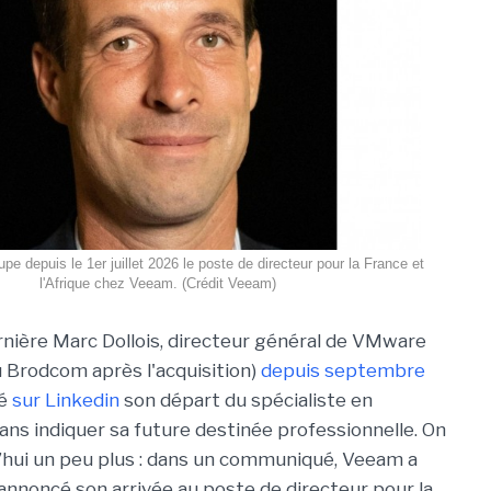
pe depuis le 1er juillet 2026 le poste de directeur pour la France et
l'Afrique chez Veeam. (Crédit Veeam)
nière Marc Dollois, directeur général de VMware
 Brodcom après l'acquisition)
depuis septembre
cé
sur Linkedin
son départ du spécialiste en
sans indiquer sa future destinée professionnelle. On
d’hui un peu plus : dans un communiqué, Veeam a
 annoncé son arrivée au poste de directeur pour la