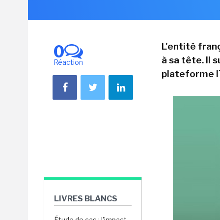
L'entité fra
0
à sa tête. Il
Réaction
plateforme I
LIVRES BLANCS
Étude de cas : l'impact