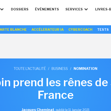
DOSSIERS
ÉVÉNEMENTS
SERVICES
LIVRES-
ARTE BLANCHE
ACCÉLERATEUR IA
CYBERCOACH
TESTS
TOUTE L'ACTUALITÉ
/
BUSINESS
/
NOMINATION
in prend les rênes d
France
Jacques Cheminat
,
publié le 11 Janvier 2021