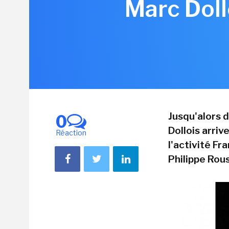
Marc Doll
Jusqu'alors 
0
Dollois arri
Réaction
l'activité Fr
Philippe Rouss