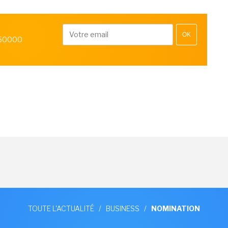
OK
 50000
TOUTE L'ACTUALITÉ
/
BUSINESS
/
NOMINATION