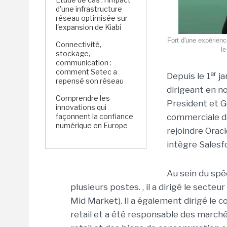
d'une infrastructure
réseau optimisée sur
l'expansion de Kiabi
Fort d'une expérien
Connectivité,
le
stockage,
communication :
comment Setec a
er
Depuis le 1
ja
repensé son réseau
dirigeant en n
Comprendre les
President et G
innovations qui
façonnent la confiance
commerciale da
numérique en Europe
rejoindre Orac
intègre Salesf
Au sein du spé
plusieurs postes. , il a dirigé le sect
Mid Market). Il a également dirigé le c
retail et a été responsable des marchés