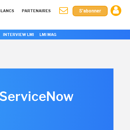
S'abonner
BLANCS
PARTENAIRES
INTERVIEW LMI
LMI MAG
e ServiceNow