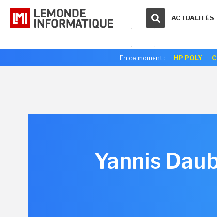
ACTUALITÉS
En ce moment :
HP POLY
C
Yannis Daub