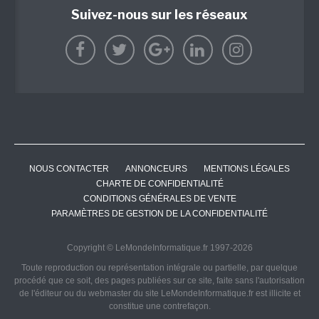
Suivez-nous sur les réseaux
NOUS CONTACTER
ANNONCEURS
MENTIONS LÉGALES
CHARTE DE CONFIDENTIALITÉ
CONDITIONS GÉNÉRALES DE VENTE
PARAMÈTRES DE GESTION DE LA CONFIDENTIALITÉ
Copyright © LeMondeInformatique.fr 1997-2026
Toute reproduction ou représentation intégrale ou partielle, par quelque
procédé que ce soit, des pages publiées sur ce site, faite sans l'autorisation
de l'éditeur ou du webmaster du site LeMondeInformatique.fr est illicite et
constitue une contrefaçon.