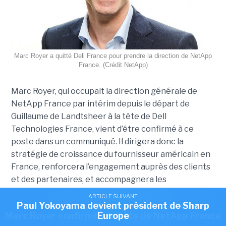
Marc Royer a quitté Dell France pour prendre la direction de NetApp
France. (Crédit NetApp)
Marc Royer, qui occupait la direction générale de
NetApp France par intérim depuis le départ de
Guillaume de Landtsheer à la tête de Dell
Technologies France, vient d’être confirmé à ce
poste dans un communiqué. Il dirigera donc la
stratégie de croissance du fournisseur américain en
France, renforcera l’engagement auprès des clients
et des partenaires, et accompagnera les
organisations dans leurs initiatives de
ARTICLE SUIVANT
ARTICLE SUIVANT
modernisation, de cloud hybride, de gestion des
Romain Passilly prend la direction de Visma
Paul Yokoyama devient président de Sharp
ARTICLE SUIVANT
Marc Royer confirmé à la tête de NetApp France
Europe
France
données et d’IA.