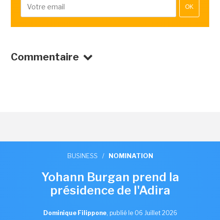
OK
Commentaire
BUSINESS
/
NOMINATION
Yohann Burgan prend la
présidence de l'Adira
Dominique Filippone
,
publié le 06 Juillet 2026