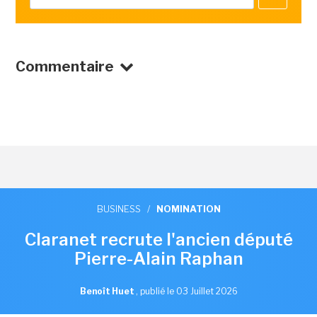
Commentaire
BUSINESS
/
NOMINATION
Claranet recrute l'ancien député
Pierre-Alain Raphan
Benoît Huet
,
publié le 03 Juillet 2026