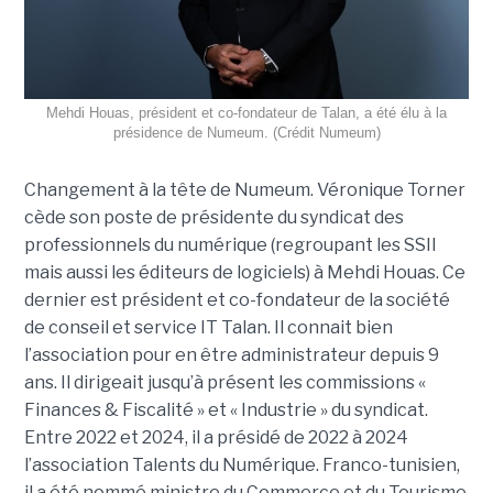
Mehdi Houas, président et co-fondateur de Talan, a été élu à la
présidence de Numeum. (Crédit Numeum)
Changement à la tête de Numeum. Véronique Torner
cède son poste de présidente du syndicat des
professionnels du numérique (regroupant les SSII
mais aussi les éditeurs de logiciels) à Mehdi Houas. Ce
dernier est président et co-fondateur de la société
de conseil et service IT Talan. Il connait bien
l’association pour en être administrateur depuis 9
ans. Il dirigeait jusqu’à présent les commissions «
Finances & Fiscalité » et « Industrie » du syndicat.
Entre 2022 et 2024, il a présidé de 2022 à 2024
l’association Talents du Numérique. Franco-tunisien,
il a été nommé ministre du Commerce et du Tourisme