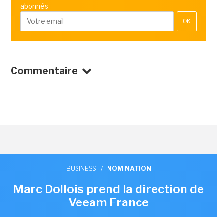
abonnés
OK
Commentaire
BUSINESS
/
NOMINATION
Marc Dollois prend la direction de
Veeam France