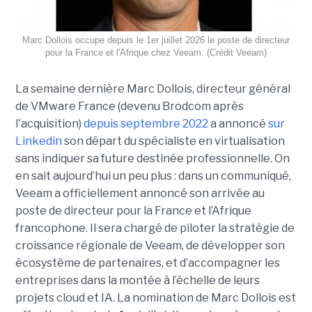
Marc Dollois occupe depuis le 1er juillet 2026 le poste de directeur
pour la France et l'Afrique chez Veeam. (Crédit Veeam)
La semaine dernière Marc Dollois, directeur général
de VMware France (devenu Brodcom après
l'acquisition)
depuis septembre 2022
a annoncé
sur
Linkedin
son départ du spécialiste en virtualisation
sans indiquer sa future destinée professionnelle. On
en sait aujourd’hui un peu plus : dans un communiqué,
Veeam a officiellement annoncé son arrivée au
poste de directeur pour la France et l’Afrique
francophone. Il sera chargé de piloter la stratégie de
croissance régionale de Veeam, de développer son
écosystème de partenaires, et d’accompagner les
entreprises dans la montée à l’échelle de leurs
projets cloud et IA. La nomination de Marc Dollois est