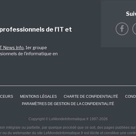
Sui
 professionnels de l’IT et
IT News Info
, 1er groupe
sionnels de l'informatique en
CEURS
MENTIONS LÉGALES
CHARTE DE CONFIDENTIALITÉ
COND
PARAMÈTRES DE GESTION DE LA CONFIDENTIALITÉ
Copyright © LeMondeInformatique.fr 1997-2026
on intégrale ou partielle, par quelque procédé que ce soit, des pages publiées sur ce
ur ou du webmaster du site LeMondeInformatique.fr est illicite et constitue une cont