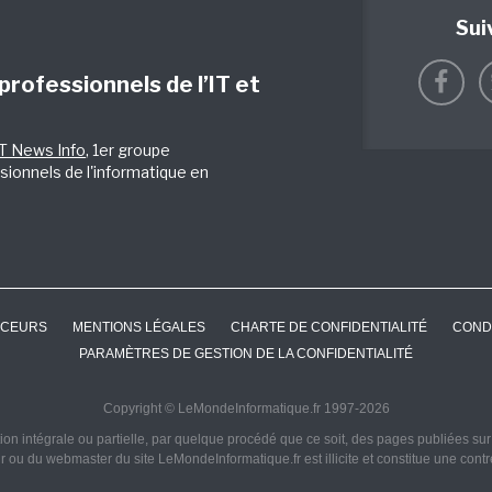
Sui
 professionnels de l’IT et
IT News Info
, 1er groupe
sionnels de l'informatique en
CEURS
MENTIONS LÉGALES
CHARTE DE CONFIDENTIALITÉ
COND
PARAMÈTRES DE GESTION DE LA CONFIDENTIALITÉ
Copyright © LeMondeInformatique.fr 1997-2026
on intégrale ou partielle, par quelque procédé que ce soit, des pages publiées sur ce
ur ou du webmaster du site LeMondeInformatique.fr est illicite et constitue une cont