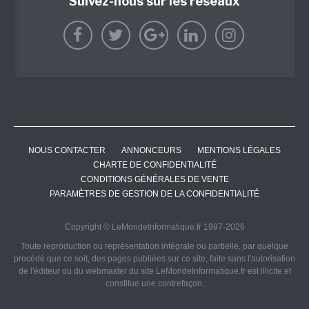
Suivez-nous sur les réseaux
NOUS CONTACTER
ANNONCEURS
MENTIONS LÉGALES
CHARTE DE CONFIDENTIALITÉ
CONDITIONS GÉNÉRALES DE VENTE
PARAMÈTRES DE GESTION DE LA CONFIDENTIALITÉ
Copyright © LeMondeInformatique.fr 1997-2026
Toute reproduction ou représentation intégrale ou partielle, par quelque
procédé que ce soit, des pages publiées sur ce site, faite sans l'autorisation
de l'éditeur ou du webmaster du site LeMondeInformatique.fr est illicite et
constitue une contrefaçon.