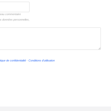
uveau commentaire
vos données personnelles,
tique de confidentialité
-
Conditions d'utilisation