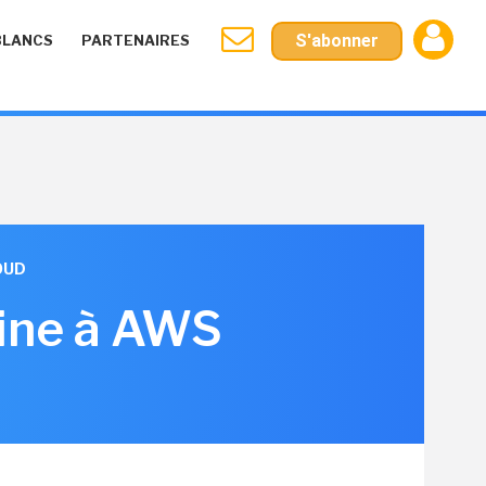
S'abonner
BLANCS
PARTENAIRES
OUD
aine à AWS