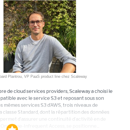
ard Plantrou, VP PaaS product line chez Scaleway
 de cloud services providers, Scaleway a choisi le
atible avec le service S3 et reposant sous son
es mêmes services S3 d’AWS, trois niveaux de
 classe Standard, dont la répartition des données
 permet d’assurer une continuité d’activité en de
 One Zone-Infrequent Access, se positionne...