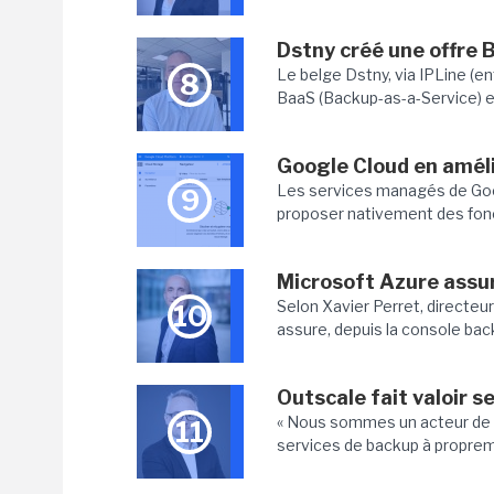
Dstny créé une offre 
Le belge Dstny, via IPLine (en
8
BaaS (Backup-as-a-Service) en
Google Cloud en amél
Les services managés de Go
9
proposer nativement des fon
Microsoft Azure assu
Selon Xavier Perret, directeu
10
assure, depuis la console back
Outscale fait valoir s
« Nous sommes un acteur de l
11
services de backup à propreme