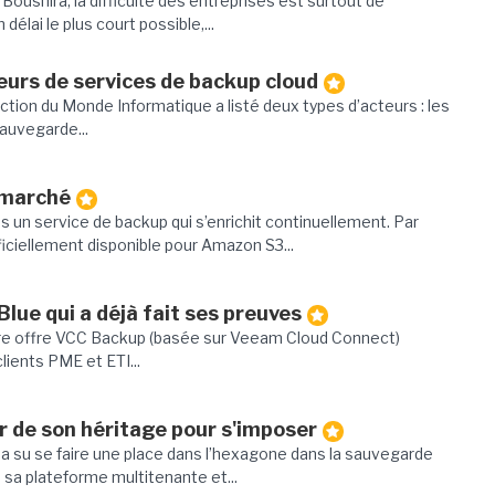
oushira, la difficulté des entreprises est surtout de
élai le plus court possible,...
eurs de services de backup cloud
ction du Monde Informatique a listé deux types d’acteurs : les
auvegarde...
 marché
 un service de backup qui s’enrichit continuellement. Par
ciellement disponible pour Amazon S3...
lue qui a déjà fait ses preuves
notre offre VCC Backup (basée sur Veeam Cloud Connect)
lients PME et ETI...
er de son héritage pour s'imposer
a su se faire une place dans l’hexagone dans la sauvegarde
 sa plateforme multitenante et...