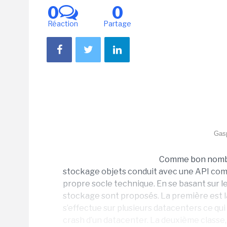
0
0
Réaction
Partage
Gasp
Comme bon nombre
stockage objets conduit avec une API comp
propre socle technique. En se basant sur l
stockage sont proposés. La première est la
s’effectue sur plusieurs datacenters ce qui
crash d’un datacenter. La deuxième classe,