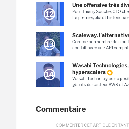
Une offensive très di
Pour Thierry Souche, CTO che
12
Le premier, plutôt historique e
Scaleway, l'alternati
Comme bon nombre de cloud se
13
conduit avec une API compatib
Wasabi Technologies, 
hyperscalers
14
Wasabi Technologies se posi
géants du secteur AWS et Azure
Commentaire
COMMENTER CET ARTICLE EN TANT