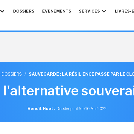
DOSSIERS
ÉVÉNEMENTS
SERVICES
LIVRES-
S DOSSIERS
/
SAUVEGARDE : LA RÉSILIENCE PASSE PAR LE CL
 l'alternative souver
Benoît Huet
/
Dossier publié le 10 Mai 2022