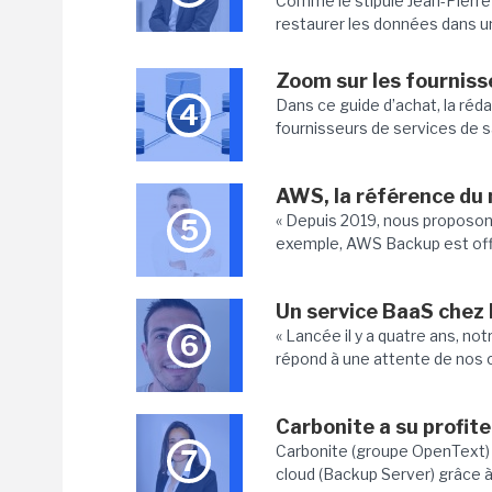
Comme le stipule Jean-Pierre B
restaurer les données dans un d
Zoom sur les fourniss
Dans ce guide d’achat, la réda
4
fournisseurs de services de s
AWS, la référence du
« Depuis 2019, nous proposons
5
exemple, AWS Backup est offi
Un service BaaS chez B
« Lancée il y a quatre ans, 
6
répond à une attente de nos c
Carbonite a su profit
Carbonite (groupe OpenText) 
7
cloud (Backup Server) grâce à