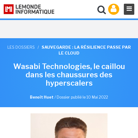
LES DOSSIERS
/
SAUVEGARDE : LA RÉSILIENCE PASSE PAR
LE CLOUD
Wasabi Technologies, le caillou
dans les chaussures des
hyperscalers
Benoît Huet
/
Dossier publié le 10 Mai 2022