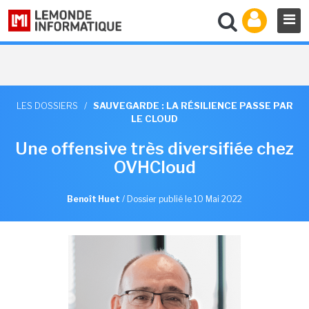
LES DOSSIERS
/
SAUVEGARDE : LA RÉSILIENCE PASSE PAR
LE CLOUD
Une offensive très diversifiée chez
OVHCloud
Benoît Huet
/
Dossier publié le 10 Mai 2022