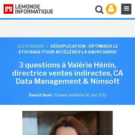
LES DOSSIERS
/
DÉDUPLICATION : OPTIMISER LE
STOCKAGE POUR ACCÉLÉRER LA SAUVEGARDE
3 questions à Valérie Hénin,
directrice ventes indirectes, CA
Data Management & Nimsoft
Benoît Huet
/
Dossier publié le 06 Juin 2012