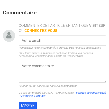
Commentaire
COMMENTER CET ARTICLE EN TANT QUE
VISITEUR
OU
CONNECTEZ-VOUS
Renseignez votre email pour être prévenu d'un nouveau commentaire
Pour tout savoir sur la manière dont nous traitons vos données
personnelles, consultez notre
Charte de Confidentialité.
Le code HTML est interdit dans les commentaires
Ce site est protégé par reCAPTCHA et Google -
Politique de confidentialité
-
Conditions d'utilisation