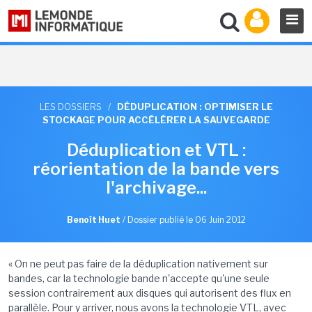
LES DOSSIERS
/
DÉDUPLICATION : OPTIMISER LE
STOCKAGE POUR ACCÉLÉRER LA SAUVEGARDE
Déduplication et VTL :
réorientation de la bande vers
l'archivage...
Benoît Huet
/
Dossier publié le 06 Juin 2012
« On ne peut pas faire de la déduplication nativement sur
bandes, car la technologie bande n'accepte qu'une seule
session contrairement aux disques qui autorisent des flux en
parallèle. Pour y arriver, nous avons la technologie VTL, avec