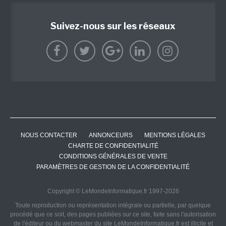
Suivez-nous sur les réseaux
NOUS CONTACTER
ANNONCEURS
MENTIONS LÉGALES
CHARTE DE CONFIDENTIALITÉ
CONDITIONS GÉNÉRALES DE VENTE
PARAMÈTRES DE GESTION DE LA CONFIDENTIALITÉ
Copyright © LeMondeInformatique.fr 1997-2026
Toute reproduction ou représentation intégrale ou partielle, par quelque
procédé que ce soit, des pages publiées sur ce site, faite sans l'autorisation
de l'éditeur ou du webmaster du site LeMondeInformatique.fr est illicite et