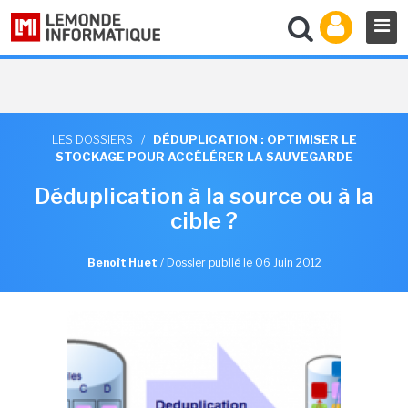
LES DOSSIERS
/
DÉDUPLICATION : OPTIMISER LE
STOCKAGE POUR ACCÉLÉRER LA SAUVEGARDE
Déduplication à la source ou à la
cible ?
Benoît Huet
/
Dossier publié le 06 Juin 2012