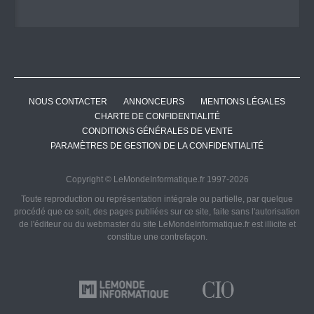
NOUS CONTACTER
ANNONCEURS
MENTIONS LÉGALES
CHARTE DE CONFIDENTIALITÉ
CONDITIONS GÉNÉRALES DE VENTE
PARAMÈTRES DE GESTION DE LA CONFIDENTIALITÉ
Copyright © LeMondeInformatique.fr 1997-2026
Toute reproduction ou représentation intégrale ou partielle, par quelque
procédé que ce soit, des pages publiées sur ce site, faite sans l'autorisation
de l'éditeur ou du webmaster du site LeMondeInformatique.fr est illicite et
constitue une contrefaçon.