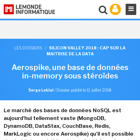
LES DOSSIERS
/
SILICON VALLEY 2018 : CAP SUR LA
MAITRISE DE LA DATA
Aerospike, une base de données
in-memory sous stéroïdes
Serge Leblal
/
Dossier publié le 11 Juillet 2018
Le marché des bases de données NoSQL est
aujourd'hui tellement vaste (MongoDB,
DynamoDB, DataStax, CouchBase, Redis,
MarkLogic ou encore Aerospike) qu'il est possible