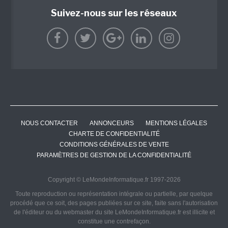
Suivez-nous sur les réseaux
NOUS CONTACTER
ANNONCEURS
MENTIONS LÉGALES
CHARTE DE CONFIDENTIALITÉ
CONDITIONS GÉNÉRALES DE VENTE
PARAMÈTRES DE GESTION DE LA CONFIDENTIALITÉ
Copyright © LeMondeInformatique.fr 1997-2026
Toute reproduction ou représentation intégrale ou partielle, par quelque
procédé que ce soit, des pages publiées sur ce site, faite sans l'autorisation
de l'éditeur ou du webmaster du site LeMondeInformatique.fr est illicite et
constitue une contrefaçon.