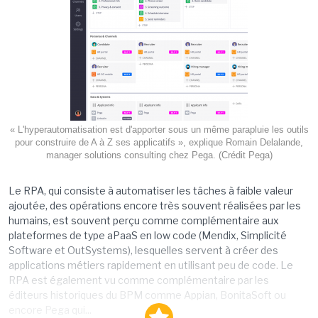
« L'hyperautomatisation est d'apporter sous un même parapluie les outils
pour construire de A à Z ses applicatifs », explique Romain Delalande,
manager solutions consulting chez Pega. (Crédit Pega)
Le RPA, qui consiste à automatiser les tâches à faible valeur
ajoutée, des opérations encore très souvent réalisées par les
humains, est souvent perçu comme complémentaire aux
plateformes de type aPaaS en low code (Mendix, Simplicité
Software et OutSystems), lesquelles servent à créer des
applications métiers rapidement en utilisant peu de code. Le
RPA est également vu comme complémentaire par les
éditeurs historiques du BPM comme Appian, BonitaSoft ou
encore Pega qui...