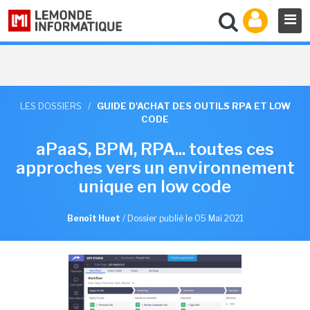
LES DOSSIERS
/
GUIDE D'ACHAT DES OUTILS RPA ET LOW
CODE
aPaaS, BPM, RPA... toutes ces
approches vers un environnement
unique en low code
Benoît Huet
/
Dossier publié le 05 Mai 2021