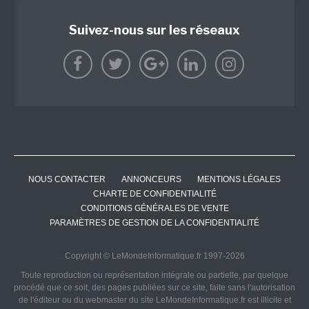
Suivez-nous sur les réseaux
NOUS CONTACTER
ANNONCEURS
MENTIONS LÉGALES
CHARTE DE CONFIDENTIALITÉ
CONDITIONS GÉNÉRALES DE VENTE
PARAMÈTRES DE GESTION DE LA CONFIDENTIALITÉ
Copyright © LeMondeInformatique.fr 1997-2026
Toute reproduction ou représentation intégrale ou partielle, par quelque
procédé que ce soit, des pages publiées sur ce site, faite sans l'autorisation
de l'éditeur ou du webmaster du site LeMondeInformatique.fr est illicite et