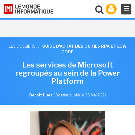
LES DOSSIERS
/
GUIDE D'ACHAT DES OUTILS RPA ET LOW
CODE
Les services de Microsoft
regroupés au sein de la Power
Platform
Benoît Huet
/
Dossier publié le 05 Mai 2021