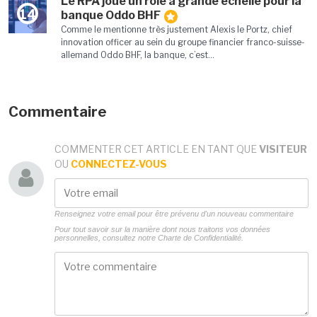
Le RPA joue un rôle à grande échelle pour la
14
banque Oddo BHF
Comme le mentionne très justement Alexis le Portz, chief
innovation officer au sein du groupe financier franco-suisse-
allemand Oddo BHF, la banque, c’est...
Commentaire
COMMENTER CET ARTICLE EN TANT QUE
VISITEUR
OU
CONNECTEZ-VOUS
Renseignez votre email pour être prévenu d'un nouveau commentaire
Pour tout savoir sur la manière dont nous traitons vos données
personnelles, consultez notre
Charte de Confidentialité.