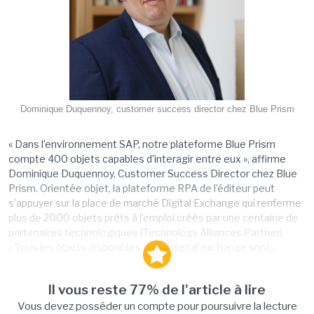
Dominique Duquennoy, customer success director chez Blue Prism
« Dans l’environnement SAP, notre plateforme Blue Prism
compte 400 objets capables d’interagir entre eux », affirme
Dominique Duquennoy, Customer Success Director chez Blue
Prism. Orientée objet, la plateforme RPA de l’éditeur peut
s’appuyer sur la place de marché Digital Exchange qui renferme
plus de 2000 objets prêts à l’emploi créés par une centaine de
partenaires technologiques (Technology Alliances Partner).
« Tous les objets disponibles sur le digital exchange sont...
Il vous reste 77% de l'article à lire
Vous devez posséder un compte pour poursuivre la lecture