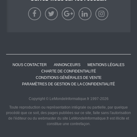
NOUS CONTACTER
ANNONCEURS
MENTIONS LÉGALES
CHARTE DE CONFIDENTIALITÉ
CONDITIONS GÉNÉRALES DE VENTE
PARAMÈTRES DE GESTION DE LA CONFIDENTIALITÉ
Copyright © LeMondeInformatique.fr 1997-2026
Toute reproduction ou représentation intégrale ou partielle, par quelque
procédé que ce soit, des pages publiées sur ce site, faite sans l'autorisation
de l'éditeur ou du webmaster du site LeMondeInformatique.fr est illicite et
constitue une contrefaçon.