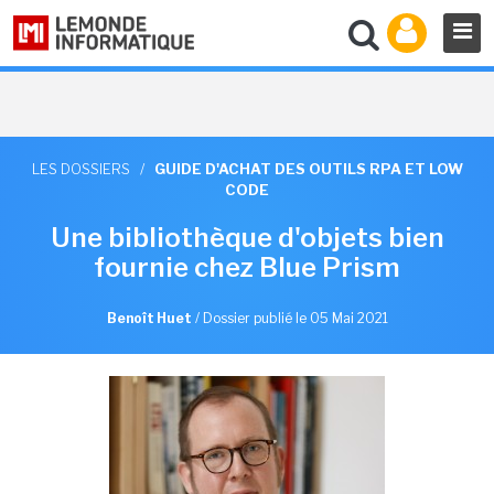
LES DOSSIERS
/
GUIDE D'ACHAT DES OUTILS RPA ET LOW
CODE
Une bibliothèque d'objets bien
fournie chez Blue Prism
Benoît Huet
/
Dossier publié le 05 Mai 2021