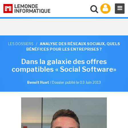
LES DOSSIERS
/
ANALYSE DES RÉSEAUX SOCIAUX, QUELS
BÉNÉFICES POUR LES ENTREPRISES ?
Dans la galaxie des offres
compatibles « Social Software»
Benoît Huet
/
Dossier publié le 03 Juin 2013