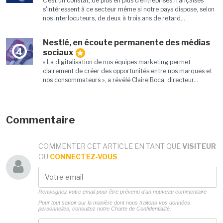
C'est un constat, de plus en plus d'entreprises françaises
s'intéressent à ce secteur même si notre pays dispose, selon
nos interlocuteurs, de deux à trois ans de retard...
Nestlé, en écoute permanente des médias
4
sociaux
« La digitalisation de nos équipes marketing permet
clairement de créer des opportunités entre nos marques et
nos consommateurs », a révélé Claire Boca, directeur...
Commentaire
COMMENTER CET ARTICLE EN TANT QUE
VISITEUR
OU
CONNECTEZ-VOUS
Renseignez votre email pour être prévenu d'un nouveau commentaire
Pour tout savoir sur la manière dont nous traitons vos données
personnelles, consultez notre
Charte de Confidentialité.