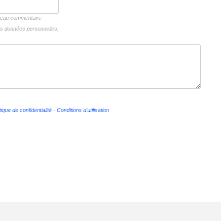
uveau commentaire
vos données personnelles,
tique de confidentialité
-
Conditions d'utilisation