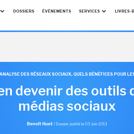
DOSSIERS
ÉVÉNEMENTS
SERVICES
LIVRES-
ANALYSE DES RÉSEAUX SOCIAUX, QUELS BÉNÉFICES POUR LE
en devenir des outils 
médias sociaux
Benoît Huet
/
Dossier publié le 03 Juin 2013