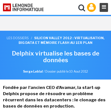
LES DOSSIERS
/
SILICON VALLEY 2012 : VIRTUALISATION,
BIG DATA ET MÉMOIRE FLASH AU 1ER PLAN
Delphix virtualise les bases de
données
Serge Leblal
/
Dossier publié le 10 Aout 2012
Fondée par l'ancien CEO d'Avamar, la start-up
Delphix propose de résoudre un problème
récurrent dans les datacenters : le clonage des
bases de données en production.